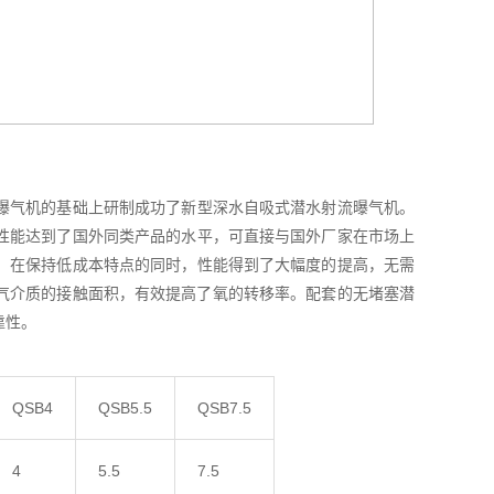
曝气机的基础上研制成功了新型深水自吸式潜水射流曝气机。
性能达到了国外同类产品的水平，可直接与国外厂家在市场上
，在保持低成本特点的同时，性能得到了大幅度的提高，无需
曝气介质的接触面积，有效提高了氧的转移率。配套的无堵塞潜
靠性。
QSB4
QSB5.5
QSB7.5
4
5.5
7.5