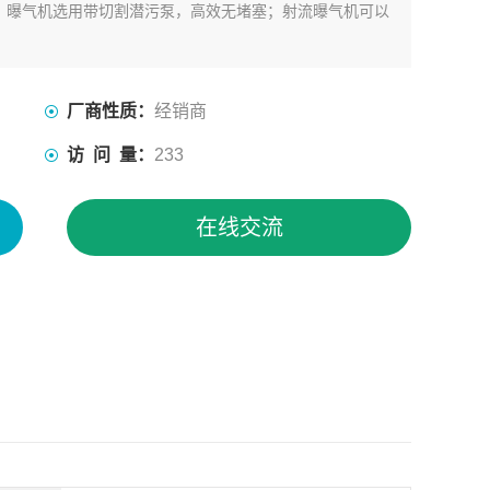
；曝气机选用带切割潜污泵，高效无堵塞；射流曝气机可以
厂商性质：
经销商
访 问 量：
233
在线交流