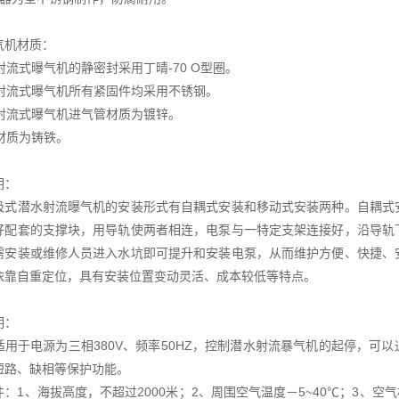
气机材质：
水射流式曝气机的静密封采用丁晴-70 O型圈。
潜水射流式曝气机所有紧固件均采用不锈钢。
水射流式曝气机进气管材质为镀锌。
嘴材质为铸铁。
明：
吸式潜水射流曝气机的安装形式有自耦式安装和移动式安装两种。自耦式
好配套的支撑块，用导轨使两者相连，电泵与一特定支架连接好，沿导轨
需安装或维修人员进入水坑即可提升和安装电泵，从而维护方便、快捷、
依靠自重定位，具有安装位置变动灵活、成本较低等特点。
明：
适用于电源为三相380V、频率50HZ，控制潜水射流暴气机的起停，可
短路、缺相等保护功能。
：1、海拔高度，不超过2000米；2、周围空气温度－5~40℃；3、空