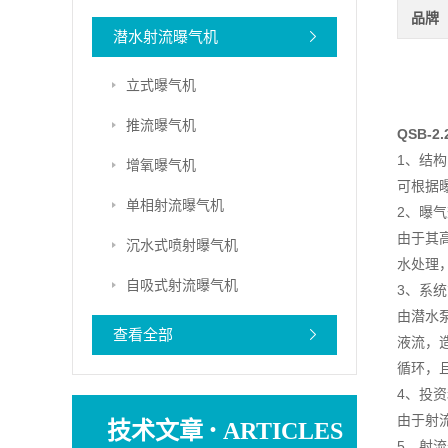
品牌
潜水射流曝气机
立式曝气机
推流曝气机
QSB-
1、结
增氧曝气机
可根据
单相射流曝气机
2、曝
由于其
沉水式喷射曝气机
水处理
自吸式射流曝气机
3、系
由潜水
查看全部
液流，
循环，
4、投
·
由于射
技术文章
ARTICLES
5、射