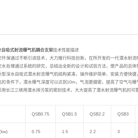
2.2自吸式射流曝气机耦合支架
技术性能描述
安环保通过不断引进技术，大力推行科技创新，在所开发的一代潜水射流
安水处理通过系统的研究，总结出全新的设计和试验方法，使产品的总体
新型深水自吸式潜水射流曝气机结构紧凑，操作维护简单、安装方便快捷
气的条件下，潜水曝气深度可以达到10m，气泡更细密，提高了空气与
采用长江三峡用潜水排污泵的密封技术，大大提高了潜水射流曝气机的可
QSB0.75
QSB1.5
QSB2.2
QSB3
kw)
0.75
1.5
2.2
3