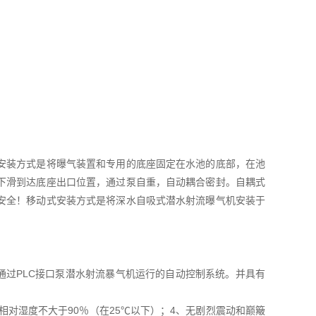
安装方式是将曝气装置和专用的底座固定在水池的底部，在池
下滑到达底座出口位置，通过泵自重，自动耦合密封。自耦式
安全！移动式安装方式是将深水自吸式潜水射流曝气机安装于
以通过PLC接口泵潜水射流暴气机运行的自动控制系统。并具有
气相对湿度不大于90％（在25℃以下）；4、无剧烈震动和巅簸