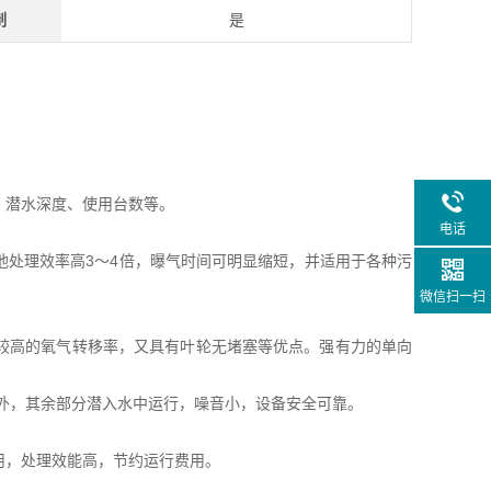
制
是
、潜水深度、使用台数等。
电话
池处理效率高3～4倍，曝气时间可明显缩短，并适用于各种污
微信扫一扫
较高的氧气转移率，又具有叶轮无堵塞等优点。强有力的单向
外，其余部分潜入水中运行，噪音小，设备安全可靠。
用，处理效能高，节约运行费用。