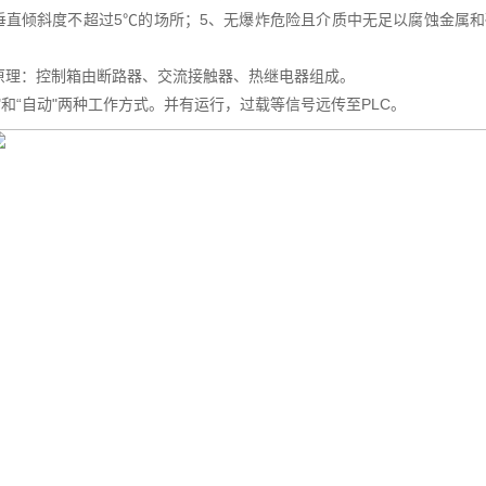
垂直倾斜度不超过5℃的场所；5、无爆炸危险且介质中无足以腐蚀金属
。
原理：控制箱由断路器、交流接触器、热继电器组成。
"和“自动"两种工作方式。并有运行，过载等信号远传至PLC。