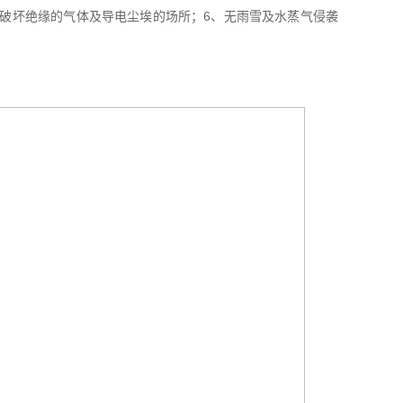
和破坏绝缘的气体及导电尘埃的场所；6、无雨雪及水蒸气侵袭