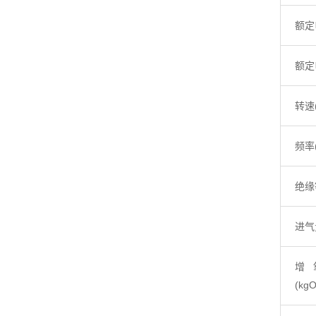
额定
额定
转速(
频率(
绝缘
进气量
增
(kgO