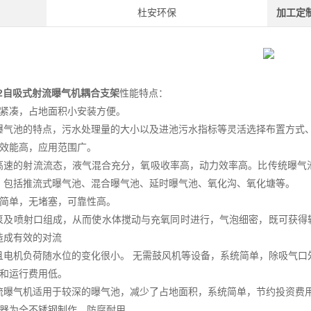
杜安环保
加工定
2.2自吸式射流曝气机耦合支架
性能特点：
构紧凑，占地面积小安装方便。
曝气池的特点，污水处理量的大小以及进池污水指标等灵活选择布置方式
气效能高，应用范围广。
高速的射流流态，液气混合充分，氧吸收率高，动力效率高。比传统曝气
，包括推流式曝气池、混合曝气池、延时曝气池、氧化沟、氧化塘等。
统简单，无堵塞，可靠性高。
泵及喷射口组成，从而使水体搅动与充氧同时进行，气泡细密，既可获得
造成有效的对流
且电机负荷随水位的变化很小。 无需鼓风机等设备，系统简单，除吸气口
资和运行费用低。
流曝气机适用于较深的曝气池，减少了占地面积，系统简单，节约投资费
流器为全不锈钢制作，防腐耐用。