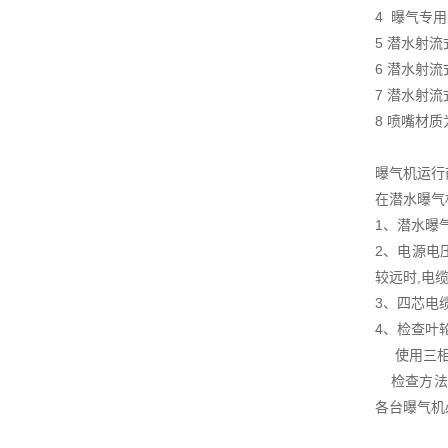
4 曝气专
5 潜水射流
6 潜水射
7 潜水射
8 喷嘴材
曝气机运行
在潜水曝气
1、潜水曝
2、电源电
较远时,电
3、四芯电
4、检查叶
使用三相电
检查方法为
各台曝气机