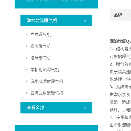
品牌
潜水射流曝气机
立式曝气机
湖泊增氧Q
推流曝气机
1、结构紧
可根据曝气
增氧曝气机
2、曝气效
单相射流曝气机
由于其高速
水处理，包
沉水式喷射曝气机
3、系统简
自吸式射流曝气机
由潜水泵及
液流，造成
查看全部
循环，且电
4、投资和
由于射流曝