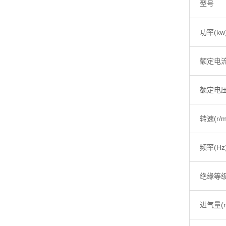
型号
功率(kw
额定电流
额定电压
转速(r/m
频率(Hz
绝缘等
进气量(m