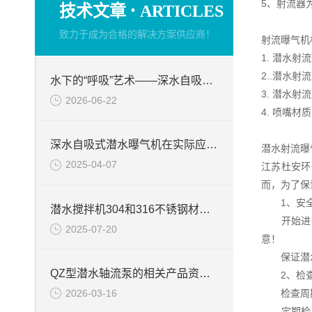
·
5、射流器
技术文章
ARTICLES
致力于成为合格的解决方案供应商！
射流曝气机
1. 潜水射
2..潜水
水下的“呼吸”艺术——深水自吸式潜水曝气机的技术原理与核心优势
3. 潜水
2026-06-22
4. 喷嘴材
深水自吸式潜水曝气机在实际应用场景中的性能优势
潜水射流曝
2025-04-07
江苏杜安环
而，为了保
1、安全
潜水搅拌机304和316不锈钢材质的区别
开始进行
2025-07-20
意！
保证潜水
QZ型潜水轴流泵的相关产品资料介绍
2、检查
2026-03-16
检查周
定期检查