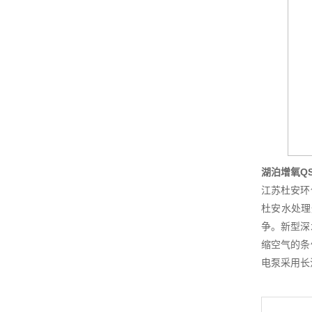
湖泊增氧Q
江苏杜安环
杜安水处理
争。新型深
缩空气的条
电泵采用长