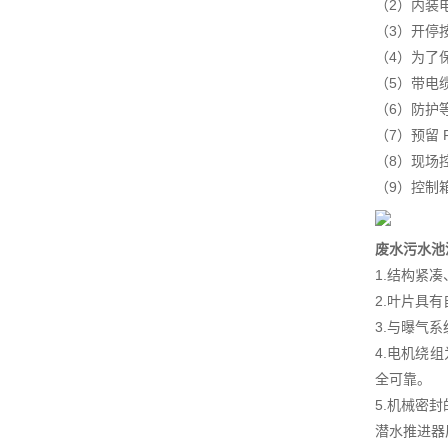
（2）内装
（3）开停
（4）为了
（5）带电
（6）防护等
（7）预留
（8）现场
（9）控制
废水污水池
1.结构紧
2.叶片具
3.与曝气
4.电机绕
全可靠。
5.机械密
潜水推进器