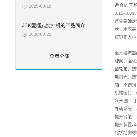
适合的容
2025-08-18
0.15~0
首先要确定
JBK型框式搅拌机的产品简介
状，水深甚
2026-03-23
按容积大小
潜水推流器
查看全部
旋桨：强化
齿轮箱：铸铁 D
电机壳：铸铁 D
轴：不锈钢
机械密封：碳
O 形圈： 
导轨系统：不锈
提升钢缆：不锈
提升装置起吊
化学地脚螺