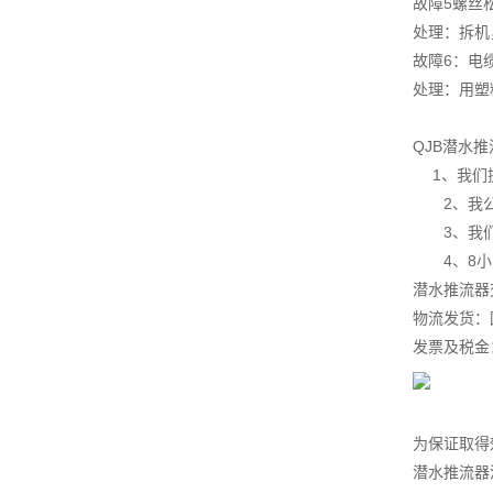
故障5螺丝
处理：拆机
故障6：电
处理：用塑
QJB潜水
1、我们
2、我公司
3、我们实
4、8小时
潜水推流器
物流发货：
发票及税金
为保证取得
潜水推流器