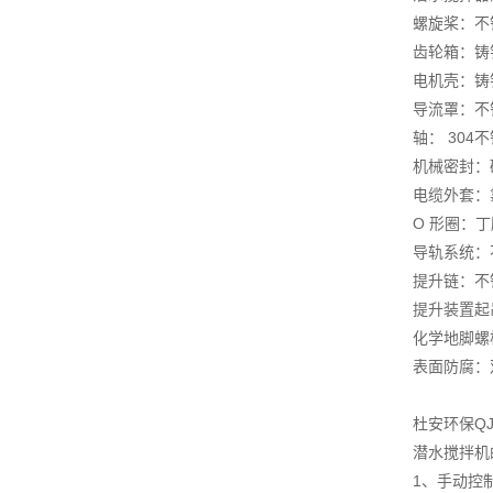
螺旋桨：不锈钢
齿轮箱：铸铁 D
电机壳：铸铁 D
导流罩：不锈钢
轴： 304
机械密封：碳
电缆外套：
O 形圈：丁
导轨系统：不锈
提升链：不锈钢
提升装置起吊
化学地脚螺栓
表面防腐：
杜安环保Q
潜水搅拌机
1、手动控