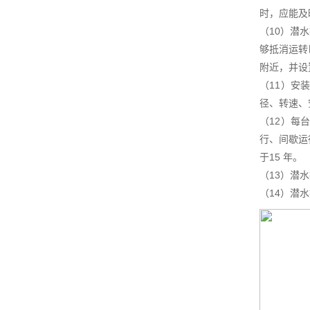
时，应能及
（10）潜
够抵消运转
附近，并设
（11）安
径、转速、
（12）每
行、间歇运
于15 年。
（13）潜
（14）潜