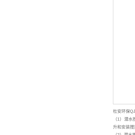
杜安环保Q
（1）潜水
升和安装搅
（2）潜水