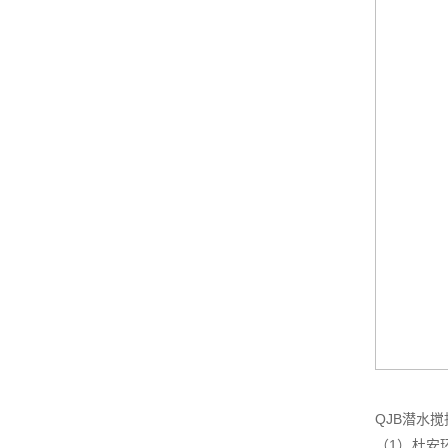
QJB潜水
（1）杜安