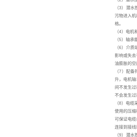
（3）潜水
污物进入机
格。
（4）电机
（5）轴承
（6）介质
影响或失去
油膨胀的空
（7）配备符
升，电机轴
间不发生过
不会发生过
（8）电缆
使用的压缩
可保证电缆
连接到接线
（9）潜水