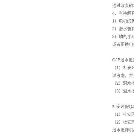
通过改变轴
4、有待解
1）电机的
2）潜水装
3）轴的小
或者更换电
QJB潜水
（1）杜安
过考虑，并
（2）潜水
（3）潜水
杜安环保Q
（1）杜安
（2）杜安
潜水搅拌机