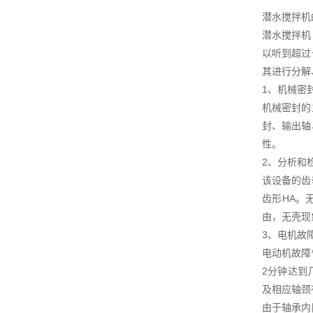
潜水搅拌机
潜水搅拌机
以听到超过
其进行分解
1、机械密
机械密封的
封、输出轴
性。
2、分析和
该设备的齿
齿形HA。
由，无壳现
3、电机故
电动机故障
2分钟达到
及相应轴颈
由于轴承内