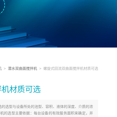
机
>
潜水双曲面搅拌机
> 螺旋式回流双曲面搅拌机材质可选
拌机材质可选
选的选型与设备所处的池型、容积、液体的深度、介质的浓
拌机的选型主要依据：每台设备的有效服务面积来确定，并