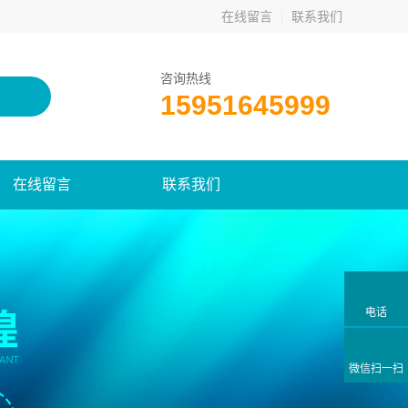
在线留言
联系我们
咨询热线
15951645999
在线留言
联系我们
电话
微信扫一扫