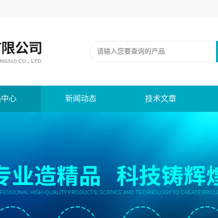
品中心
新闻动态
技术文章