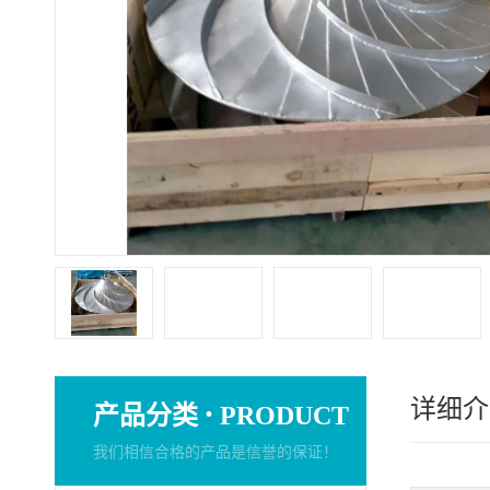
详细介
·
产品分类
PRODUCT
我们相信合格的产品是信誉的保证！