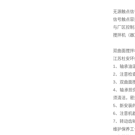
综合
无源触点信
信号触点容量
与厂区控制
搅拌机（器
双曲面搅拌
江苏杜安环
1、轴承油
2、注意检
3、双曲面
4、轴承担
须清洁，密
5、新安装
6、注意机
7、转动齿
维护保养工