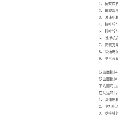
1、桥架应
2、将减震
3、减速电
4、将叶轮
5、将叶轮
6、搅拌机
7、安装完
8、接通电
9、电气设
双曲面搅拌
双曲面搅拌
不均而弯曲
在试运转后
1、减速电
2、电机电
3、搅拌轴