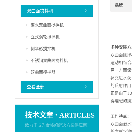
品牌
双曲面搅拌机
潜水双曲面搅拌机
立式涡轮搅拌机
多种安装方
倒伞形搅拌机
双曲面搅拌
不锈钢双曲面搅拌机
运动相结合
另一方面保
双曲面搅拌器
补充进水获
的反射作用
查看全部
正是由于J
得理想的搅
·
技术文章
ARTICLES
工作特点：
双曲面潜水
致力于成为合格的解决方案供应商！
长方形水池