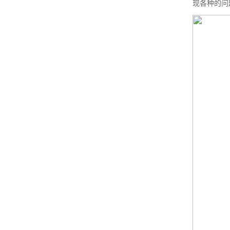
现各种的问