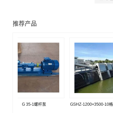
推荐产品
G 35-1螺杆泵
GSHZ-1200×3500-10格栅除污