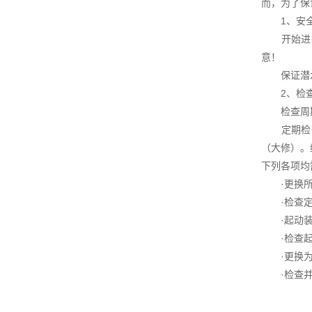
而，为了保
1、安全
开始进行
意！
保证潜水
2、检查
检查周
定期检查
（大修）。
下列各项均
·更换所有
·检查定子
·起动装置
·检查起吊
·更换为
·检查并冲