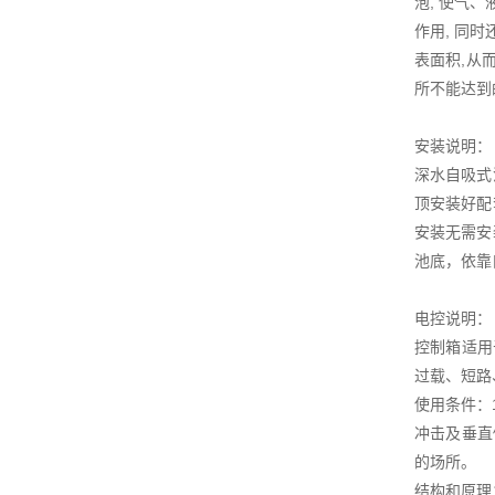
泡, 使气
作用, 同
表面积,从
所不能达到
安装说明：
深水自吸式
顶安装好配
安装无需安
池底，依靠
电控说明：
控制箱适用
过载、短路
使用条件：
冲击及垂直
的场所。
结构和原理