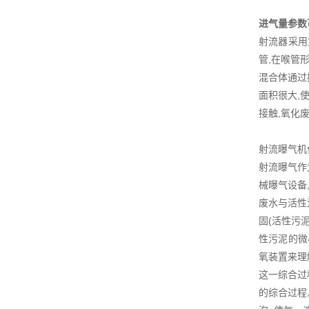
进气量参数
射流器采用
管,在喉管
混合体通过
面积很大,
接触,氧化
射流曝气机
射流曝气作
械曝气设备
废水与活性
固(活性污
性污泥的微
氧装置来理
这一综合过
的综合过程