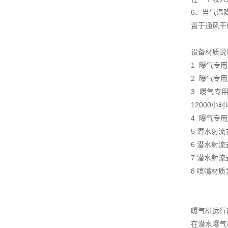
6、当气温
置于通风干
设备材质说
1 曝气专
2 曝气专
3 曝气专
12000小
4 曝气专
5 潜水射流
6 潜水射
7 潜水射
8 喷嘴材
曝气机运行
在潜水曝气