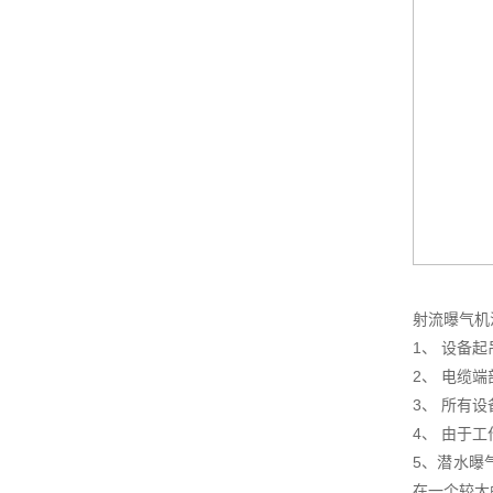
射流曝气机
1、 设备
2、 电缆
3、 所有
4、 由于
5、潜水曝
在一个较大