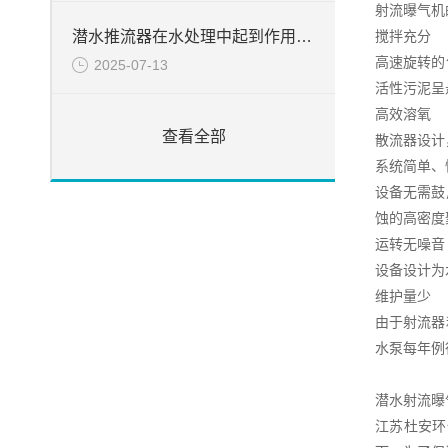
射流曝气机
搅拌充分
潜水推流器在水处理中起到作用分析
高速旋转的
2025-07-13
活性污泥呈
高效溶氧
查看全部
散流器设计
系统简单、
设备无需鼓
蚀的高密度
运转无噪音
设备设计为
维护量少
由于射流器
水泵每年例
潜水射流曝
江苏杜安环