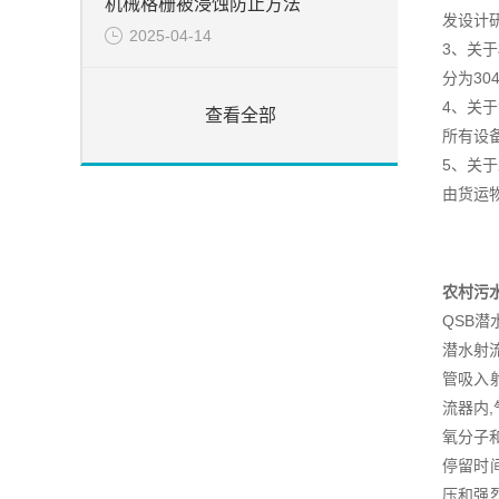
机械格栅被浸蚀防止方法
发设计
2025-04-14
3、关
分为3
4、关
查看全部
所有设
5、关
由货运
农村污
QSB
潜水射
管吸入
流器内
氧分子
停留时
压和强