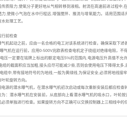
低传质阻力,使氧分子更好地从气相转移到液相。射流在高速前进过程中,在
透力,使微小气泡在水中行程远,增强搅拌、推流与增氧能力。适用范围
废水处理工艺。
运行前检查
曝气机起动之前，应由一名合格的电工对该系统进行检查，确保采取下述
水曝气机在运行前，应用0-500V兆欧表检查电机定子绕组对绝缘电阻，不
源电压一定要在铭牌上标出的额定电压5℅的范围内,电源电压升高值不允许
,电缆的截面积应当加粗,接头应尽可能减少些,否则会使用电压下降得太多
芯电缆中,带有接地符号的为地线,一般为黄绿线,为保证安全,必须将地线接
查叶轮旋转方向。
相电源的潜水曝气机，在潜水曝气机初次启动或每次重新安装后都应检查
法为：潜水曝气机在安装前，从底部向上看潜水曝气机的吸水口，叶轮按
机必须单独进行检查。如果旋转方向不正确可以交换控制器上三相线中的