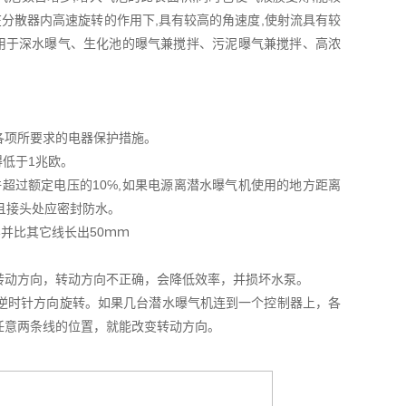
分散器内高速旋转的作用下,具有较高的角速度,使射流具有较
适用于深水曝气、生化池的曝气兼搅拌、污泥曝气兼搅拌、高浓
各项所要求的电器保护措施。
得低于1兆欧。
超过额定电压的10℅,如果电源离潜水曝气机使用的地方距离
,且接头处应密封防水。
牢并比其它线长出50ｍｍ
转动方向，转动方向不正确，会降低效率，并损坏水泵。
逆时针方向旋转。如果几台潜水曝气机连到一个控制器上，各
任意两条线的位置，就能改变转动方向。