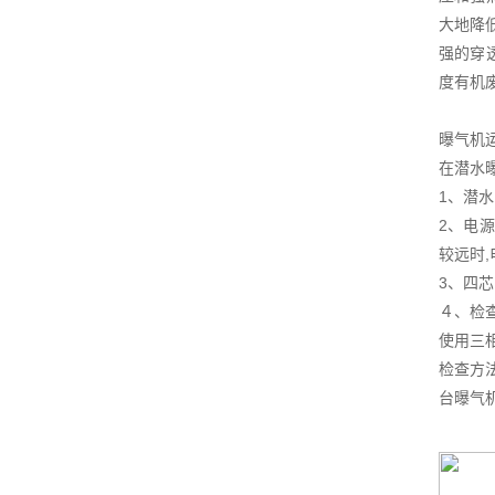
大地降
强的穿
度有机
曝气机
在潜水
1、潜
2、电
较远时
3、四
４、检
使用三
检查方
台曝气