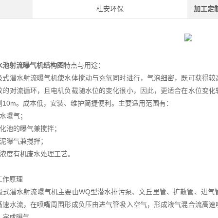
杜安环保
加工定
水池射流曝气机结构图
特点与用途：
吸式潜水射流曝气机使水体搅动与充氧同时进行，气泡细密，既可获得较
效的对流循环，且电机负载随水位的变化很小，因此，更适合在水位变化
到10m。成本低，安装、维护简捷便利。主要适用范围有：
深水曝气；
生化池的曝气兼搅拌；
污泥曝气兼搅拌；
高浓度有机废水处理工艺。
工作原理
吸式潜水射流曝气机主要由WQ型潜水排污泵、文丘里管、扩散管、进气
高速水流，在喷嘴周围形成负压由进气管吸入空气，形成液气混合流高速
，完成曝气。