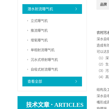
品牌
潜水射流曝气机
立式曝气机
推流曝气机
农村污
深水自
增氧曝气机
造成有
单相射流曝气机
可以达
（1）
沉水式喷射曝气机
（2）
自吸式射流曝气机
（3）
（4）
查看全部
结构及
深水自
·
嘴形成
技术文章
ARTICLES
旋搅拌