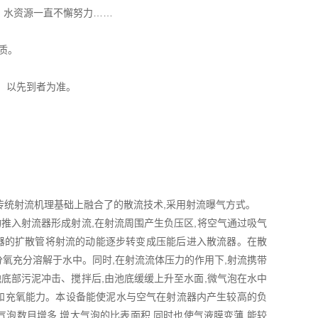
、水资源一直不懈努力……
质。
，以先到者为准。
传统射流机理基础上融合了的散流技术,采用射流曝气方式。
推入射流器形成射流,在射流周围产生负压区,将空气通过吸气
流器的扩散管将射流的动能逐步转变成压能后进入散流器。在散
分氧充分溶解于水中。同时,在射流流体压力的作用下,射流携带
底部污泥冲击、搅拌后,由池底缓缓上升至水面,微气泡在水中
率和充氧能力。本设备能使泥水与空气在射流器内产生较高的负
气泡数目增多,增大气泡的比表面积,同时也使气液膜变薄,能较