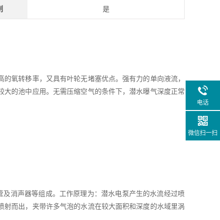
制
是
高的氧转移率，又具有叶轮无堵塞优点。强有力的单向液流，
较大的池中应用。无需压缩空气的条件下，潜水曝气深度正常
电话
微信扫一扫
管及消声器等组成。工作原理为：潜水电泵产生的水流经过喷
喷射而出，夹带许多气泡的水流在较大面积和深度的水域里涡