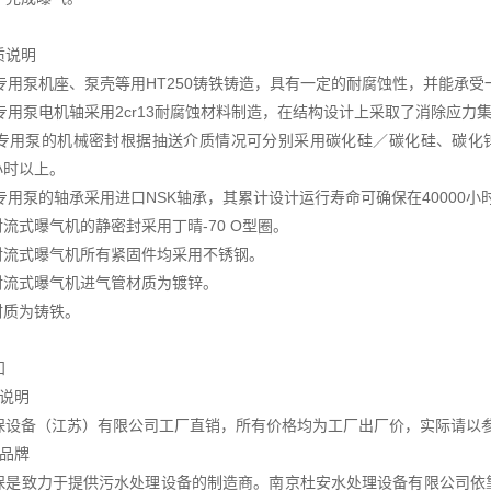
质说明
气专用泵机座、泵壳等用HT250铸铁铸造，具有一定的耐腐蚀性，并能承
气专用泵电机轴采用2cr13耐腐蚀材料制造，在结构设计上采取了消除应力
气专用泵的机械密封根据抽送介质情况可分别采用碳化硅／碳化硅、碳化
0小时以上。
专用泵的轴承采用进口NSK轴承，其累计设计运行寿命可确保在40000小
射流式曝气机的静密封采用丁晴-70 O型圈。
水射流式曝气机所有紧固件均采用不锈钢。
水射流式曝气机进气管材质为镀锌。
材质为铸铁。
知
源说明
保设备（江苏）有限公司工厂直销，所有价格均为工厂出厂价，实际请以
于品牌
保是致力于提供污水处理设备的制造商。南京杜安水处理设备有限公司依