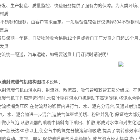
研发、生产制造、质量监控、快速服务提供了强有力的保障。为人类环境
于材质
04不锈钢和碳钢，由客户需求而定。一般腐蚀性较强建议选择304不锈钢材
于售后
备质保期一年整。自货物验收合格后12个月或者自工厂发货之日起15个月
于发货
物流统一配送，汽车运输，如需要送货上门订货时请说明！
水池射流曝气机结构图
技术说明：
潜水射流曝气机由潜水泵、射流器、散流器、吸气管和软管五部分组成。在
流曝气机工作原理运行时,水泵叶轮在潜水电机带动下高速旋转,将泥水合物
射流喷嘴负压区,在射流器的喉管内进行气、水、泥充分混合,又通过射
,气、水、泥合物进一步混合,迫使气体继续剪切、粉碎并乳化,保证绝大部
和微小气泡,从散流器的喷嘴中倾斜向下喷出、扩散,形成对水体和对生化池
间一般长达30秒以上,使空气中的氧充分被溶解和吸收,提高了氧转移效
烈的紊动、搅拌、剪切,促使液膜与气膜高频振荡,使气泡直径大幅度减小,