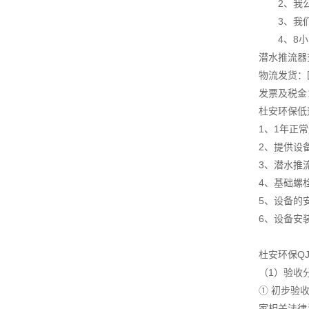
2、我公司
3、我们实
4、8小时
潜水推流器
物流发货：
发票及税金
杜安环保低
1、1年正
2、提供设
3、潜水推
4、基础螺
5、设备的
6、设备安
杜安环保Q
（1）验收
① 初步验
家相关法律