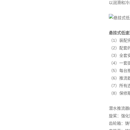
以润滑和冷
悬挂式低速
（1）装配
（2）配套
（3）全套
（4）一套
（5）每台
（6）推流
（7）所有
（8）保修
潜水推流器
旋桨：强化
齿轮箱：铸铁 D