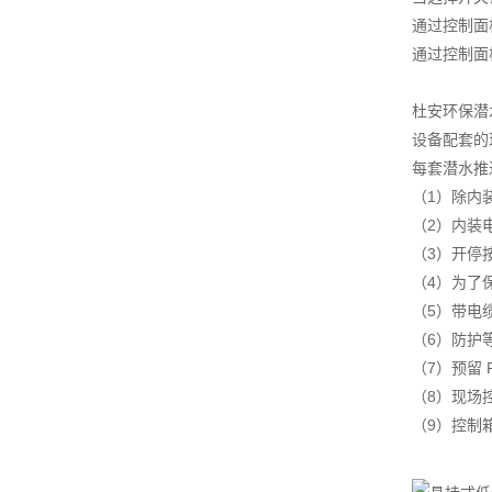
通过控制面
通过控制面
杜安环保潜
设备配套的
每套潜水推
（1）除内
（2）内装
（3）开停
（4）为了
（5）带电
（6）防护等
（7）预留
（8）现场
（9）控制