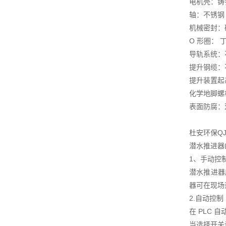
电机壳：铸铁 D
轴：不锈钢
机械密封：碳
O 形圈： 
导轨系统：不锈
提升钢缆：不锈
提升装置起吊
化学地脚螺
表面防腐：
杜安环保Q
潜水推进器
1、手动控
潜水推进器
器可在现场
2.自动控制
在 PLC
当选择开关