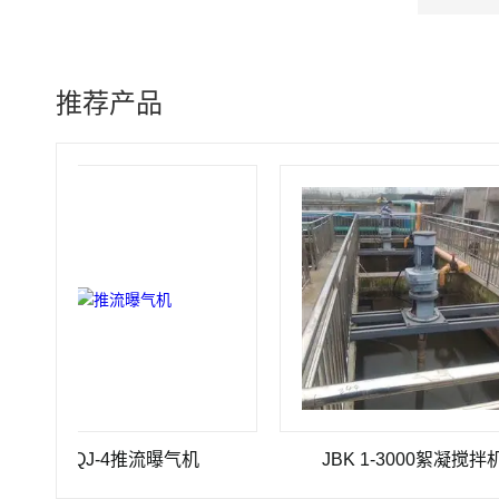
推荐产品
TBQJ-4推流曝气机
JBK 1-3000絮凝搅拌机