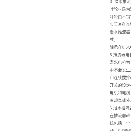
3. 潜水推
叶轮材质为
叶轮由不锈
4.低速推
潜水推流器
载。
轴承在0.5
5.推流器电
潜水电机为
中不会发生
和连续搅拌
开关的设定
电机和电缆
冷却套或外
6.潜水推
在推流器轮
统包括一个
动。机械密