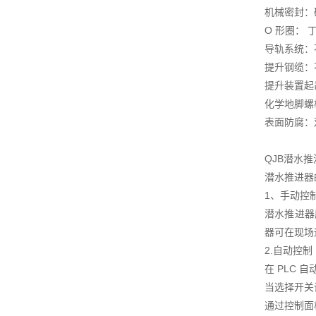
机械密封：碳
O 形圈： 
导轨系统：不锈
提升钢缆：不锈
提升装置起吊
化学地脚螺
表面防腐：
QJB潜水
潜水推进器
1、手动控
潜水推进器
器可在现场
2.自动控制
在 PLC
当选择开关
通过控制面