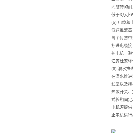
向旋转的耐
低于3万小
(5) 电缆
低速推流器
每个衬套带
拧进电缆接
护电机，避
江苏杜安环
(6) 潜水
在潜水推进
线室以及搅
热敏开关、
式长期固定
电机须提供
止电机运行