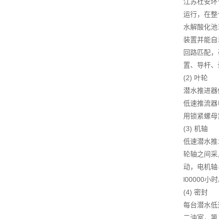
江苏杜安环
运行，在整
水解酸化池
装置并能自
回路匹配，
置、导杆、
(2) 叶轮
潜水推进器
低速推流器
用锁紧螺母
(3) 机轴
低速潜水推
轮轴之间采
动，电机轴
l00000小
(4) 密封
每台潜水低
二油室，第