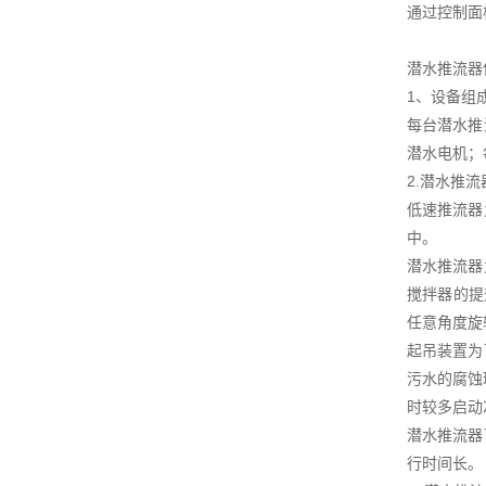
通过控制面
潜水推流器
1、设备组
每台潜水推
潜水电机；
2.潜水推
低速推流器
中。
潜水推流器
搅拌器的提
任意角度旋
起吊装置为
污水的腐蚀
时较多启动
潜水推流器
行时间长。