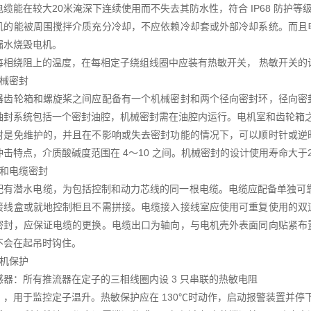
缆能在较大20米淹深下连续使用而不失去其防水性，符合 IP68 防护等
机的能被周围搅拌介质充分冷却，不应依赖冷却套或外部冷却系统。而且
漏水烧毁电机。
每相绕阻上的温度，在每相定子绕组线圈中应装有热敏开关， 热敏开关的设
机械密封
器齿轮箱和螺旋桨之间应配备有一个机械密封和两个径向密封环，径向密
轴封系统包括一个密封油腔，机械密封需在油腔内运行。电机室和齿轮箱
封是免维护的，并且在不影响或失去密封功能的情况下，可以顺时针或逆
击特点，介质酸碱度范围在 4～10 之间。机械密封的设计使用寿命大于25
缆和电缆密封
配有潜水电缆，为包括控制和动力芯线的同一根电缆。电缆应配备单独可靠的
接线盒或就地控制柜且不需拼接。电缆接入接线室应使用可重复使用的双
密封，应保证电缆的更换。电缆出口为轴向，与电机壳外表面同向贴紧布
不会在起吊时钩住。
电机保护
感器：所有推流器在定子的三相线圈内设 3 只串联的热敏电阻
C），用于监控定子温升。热敏保护应在 130℃时动作，启动报警装置并停