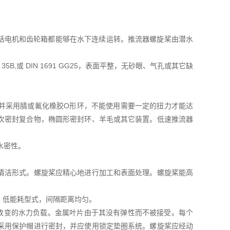
包括电机和齿轮箱都能够在水下连续运转。推流器螺旋桨由潜水
5B,或 DIN 1691 GG25，表面平整，无砂眼、气孔或其它缺
并采用腈或氟化橡胶O形环，不能使用需要一定的扭力才能达
次密封复合物，椭圆形密封环、羊毛或其它装置。低速推流器
水密性。
清洁形式。螺旋桨应精心地进行加工和表面处理。螺旋桨能高
、低能耗型式，间隔距离均匀。
生改变的水力负载。金属叶片由于其没有弹性而不被接受。每个
采用保护帽进行密封，并应使用锁定垫圈系统。螺旋桨应经动