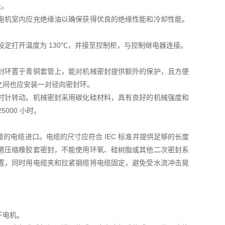
级。
电机室内应充绝缘油以确保获得优良的绝缘性能和冷却性能。
定打开温度为 130℃，并接至控制柜，与控制继电器连接。
封环置于青铜套管上，能对机械密封提供额外的保护，且方便
之间也应安装一对径向密封环。
时针转动。机械密封采用碳化硅材料，具有良好的机械强度和
000 小时。
电缆进口。电缆的尺寸应符合 IEC 标准并提供足够的长度
道压缩橡胶套密封，不能使用环氧、硅树脂或其他二次密封系
置，同时用电缆夹和拉紧钢缆将电缆固定，避免受水流冲击晃
下电机。