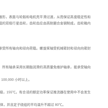
锥形，表面与轮毂和电机壳平滑过渡，从而保证高度稳定性和
载的双极行星齿轮，齿轮齿应由高耐磨合金钢制成。齿轮箱内
承受所有轴向和径向荷载。螺旋桨轴受机械密封和径向向密封
。所有轴承采用长期脂润滑的高质量免维护轴承，能承受轴向
100,000 小时以上。
为F级，155℃。有合适的额定功率保证推流器在使用中不会发生
液体，并且定子绕组的平均温升不超过 80℃。