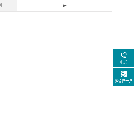
制
是
电话
微信扫一扫