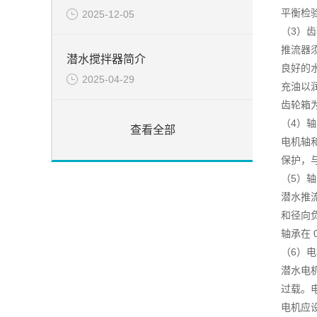
平衡检
2025-12-05
（3）
推流器
潜水搅拌器简介
良好的
2025-04-29
充油以
齿轮箱为
（4）轴
查看全部
电机轴
保护，
（5）
潜水推
和径向
轴承在 
（6）
潜水电机
过载。
电机应设