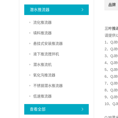
品牌
潜水推流器
流化推流器
三叶推
填料推流器
请提供
1、Q
悬挂式安装推流器
2、QJ
液下推流搅拌机
3、QJ
4、QJ
潜水推流机
5、QJ
氧化沟推流器
6、QJ
7、Q
不锈钢潜水推流器
8、Q
低速推流器
9、Q
10、
查看全部
QJB潜