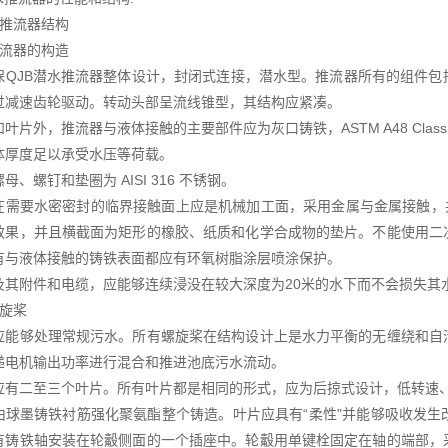
水推流器结构
推流器的构造
保QJB潜水推流器整体设计，封闭式连接，潜水型。推流器所有的组件
过减速齿轮驱动。转动头部呈流线锥型，其结构应紧凑。
叶片外，推流器与液体接触的主要部件应为灰口铸铁，ASTM A48 Class 3
体厚度足以承受水压等荷载。
母、螺钉和垫圈为 AISI 316 不锈钢。
在需要水密密封的临界接触面上应是机械加工面，采用金属与金属接触，
效果，并且横截面为矩形的橡胶、纸质和化学合成物的垫片。不能使用二
有与液体接触的铸铁表面都应有环氧树脂涂层喷涂保护。
及其附件和电缆，应能够连续浸没在较大深度为20米的水下而不会损失其
螺旋桨
应能够处理常规污水。所有螺旋桨在结构设计上是水力平衡的无缠绕和自
递电机输出功率进行混合和推进池底污水流动。
应有二至三个叶片。所有叶片都是相同的形式，应为后掠式设计，低转速
由球墨铸铁衬筋强化聚氨酯整个铸造。叶片应具有“柔性"并能够吸收发
有铸铁轴安装在轮觳侧面的一个插座中。轮觳用单键栓固定在轴的端部，