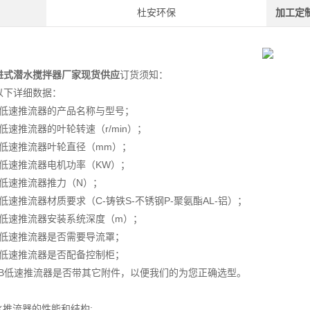
杜安环保
加工定
进式潜水搅拌器厂家现货供应
订货须知：
以下详细数据：
JB低速推流器的产品名称与型号；
B低速推流器的叶轮转速（r/min）；
B低速推流器叶轮直径（mm）；
B低速推流器电机功率（KW）；
B低速推流器推力（N）；
B低速推流器材质要求（C-铸铁S-不锈钢P-聚氨酯AL-铝）；
JB低速推流器安装系统深度（m）；
JB低速推流器是否需要导流罩；
JB低速推流器是否配备控制柜；
QJB低速推流器是否带其它附件，以便我们的为您正确选型。
水推流器的性能和结构: