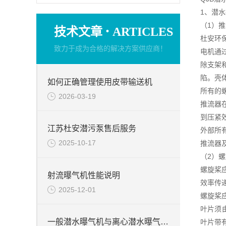
1、潜
（1）
·
技术文章
ARTICLES
杜安环
致力于成为合格的解决方案供应商！
电机通
除支架和
陷。壳
如何正确管理使用皮带输送机
所有的螺
2026-03-19
推流器
到压紧
江苏杜安潜污泵售后服务
外部所
2025-10-17
推流器
（2）
螺旋桨
射流曝气机性能说明
效率传
2025-12-01
螺旋桨
叶片须
一般潜水曝气机与离心潜水曝气机特点的不一样之处
叶片带