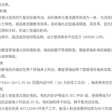
验合格。
齿轮箱
须通过高效的行星齿轮箱传动。齿轮箱体与推流器壳体成为一体，为流线
水力特性，提高推流器整体效率。齿轮箱内应配备高精度、高效率、低负
润滑和冷却，并减少泄漏的影响。
顺天、国茂或其他同等品牌。设计使用寿命不应低于 100000 小时。
和螺旋桨轴通过齿轮箱联接，轴由耐磨不锈钢制造，螺旋桨轴和电机轴能
与液体隔离。
轴承
流器电机的轴应在两个球轴承上转动，螺旋桨轴由两个圆锥滚柱轴承支撑
负载。
0.5Qn< Qn<1.25 Qn 范围内运行时（ Qn 为较佳工况点），轴承寿命应在 
电机
是三相鼠笼式感应电机。电机的防护等级为 IEC IP68 级，绝缘等级
电机应能每小时启动 20 次。电机轴和转子经动、静平衡测试合格。
计成在较高 40℃(104F)环境下工作，能浸入和连续搅拌较高为40℃的