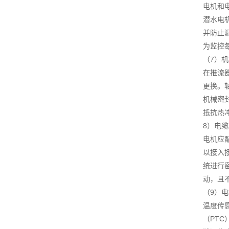
电机和电
潜水电
并防止
为监控
（7）
在推流
更换。
机械密
抵抗热冲
8）电
电机应
以接入
统进行
动，且
（9）
温度传
（PT