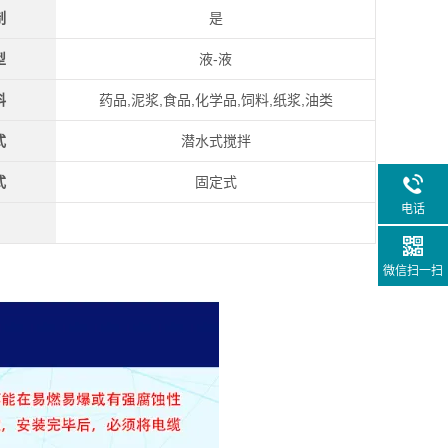
制
是
型
液-液
料
药品,泥浆,食品,化学品,饲料,纸浆,油类
式
潜水式搅拌
式
固定式
电话
微信扫一扫