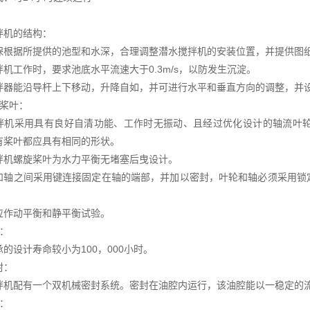
拌机的结构：
保根据所提供的池型和水深，合理调整潜水搅拌机的安装位置，并提供图
拌机工作时，要求池底水平流速大于0.3m/s，以防发生沉淀。
拌器能沿导杆上下移动，升降自如，并可进行水平和垂直方向的调整，并
旋桨叶：
拌机采用具有良好自清功能、工作时无振动、且经过优化设计的轴流叶
有桨叶都应具有相同的形状。
拌机螺旋桨叶为水力平衡无堵塞后曳设计。
和轴之间采用键连接固定在轴的端部，并加以密封，叶轮和轴必须采用锁
应作动平衡和静平衡试验。
承：
的设计寿命较小为100，000小时。
封：
拌机配有一个双机械密封系统。密封在油腔内运行，该油腔能以一稳定的
机：