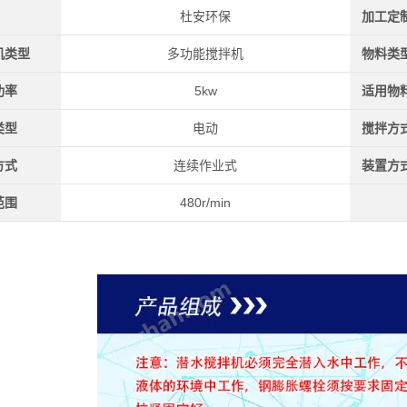
杜安环保
加工定
机类型
多功能搅拌机
物料类
功率
5kw
适用物
类型
电动
搅拌方
方式
连续作业式
装置方
范围
480r/min