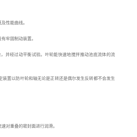
纸及性能曲线。
设有牢固制动装置。
轮，并经过动平衡试验。叶轮能快速地搅拌推动池底流体的流
定装置以防叶轮和轴无论是正转还是偶尔发生反转都不会发生
流速对重叠的密封面进行润滑。