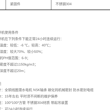
紧固件
不锈钢304
拌机使用条件
拌机在下列条件下能正常24小时连续运行：
温度：较低：-6 ℃，较高：40℃；
湿度：较大70%、较小50%；
的PH值范围：6-9；
密度不超过1150kg/m3；
深度不超过20m；
能
：全铜线圈潜水电机 NSK轴承 碳化钨机械密封 防水密封电缆
命：15年左右 平时须不间断的维护保养
：100*100*方管 不锈钢304材质 带起吊装置
式：可24小时连续运行