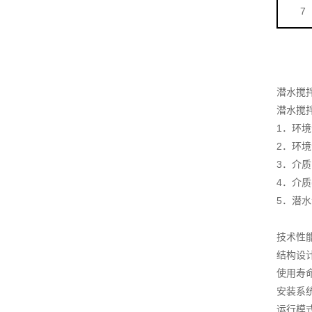
7
潜水搅
潜水搅
1．环境
2．环境
3．介质
4．介质
5．潜水
技术性
结构设计
使用寿
安装系统
运行模