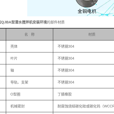
应QJBA型潜水搅拌机安装环境
的部件材质
号
名 称
材质
壳体
不锈钢304
叶片
不锈钢304
轴
不锈钢304
导轨、支架
不锈钢304
O型圈
丁腈橡胶
机械密封
耐腐蚀烧结碳化硅或碳化钨（WCC