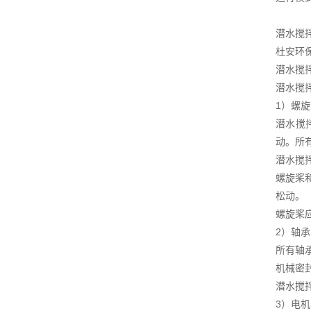
潜水搅
杜安环
潜水搅
潜水搅
1）螺
潜水搅
动。所
潜水搅
螺旋桨
松动。
螺旋桨
2）轴
所有轴承
机械密
潜水搅
3）电