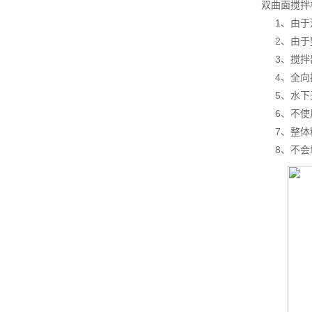
双曲面搅拌
1、由于
2、由于整
3、搅拌器
4、全向推
5、水下无
6、不使用
7、整体精
8、不会堵