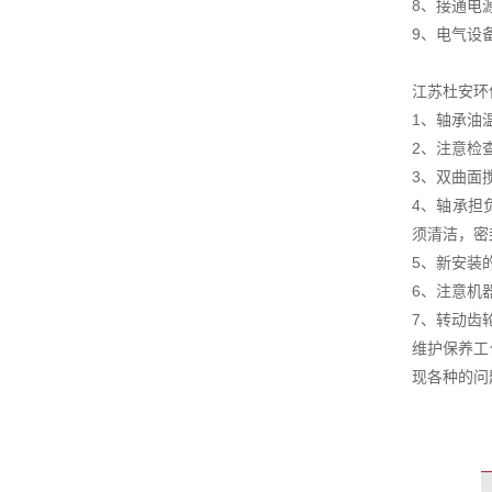
8、接通电
9、电气设
江苏杜安环
1、轴承油
2、注意检
3、双曲面
4、轴承担
须清洁，密
5、新安装
6、注意机
7、转动齿
维护保养工
现各种的问