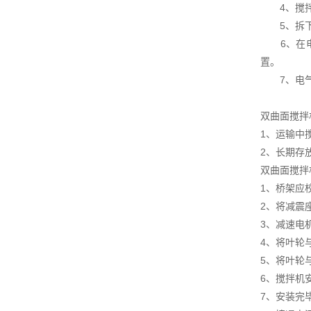
4、搅拌机
5、拆下电
6、在电源
置。
7、电气设
双曲面搅拌
1、运输中
2、长期存
双曲面搅拌
1、桥架应
2、将减震
3、减速电
4、将叶轮
5、将叶轮
6、搅拌机
7、安装完