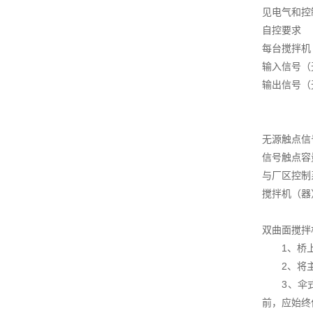
见电气和控
自控要求
每台搅拌机
输入信号（
输出信号（
运行
综合
无源触点信
信号触点容量
与厂区控制
搅拌机（器
双曲面搅拌
1、桥上预
2、将主
3、伞式叶
前，应始终