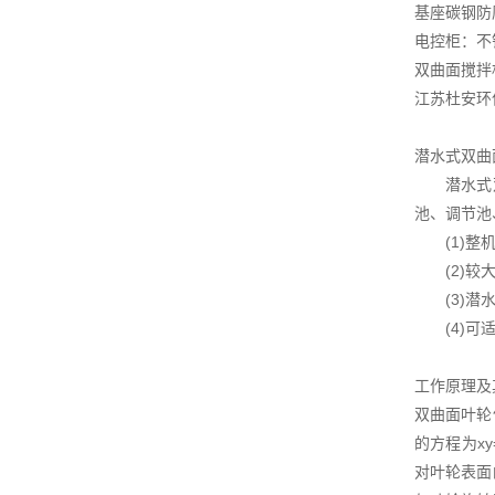
基座碳钢防
电控柜：不
双曲面搅拌
江苏杜安环
潜水式双曲
潜水式双曲
池、调节池
(1)整机
(2)较大
(3)潜水
(4)可适
工作原理及
双曲面叶轮
的方程为x
对叶轮表面