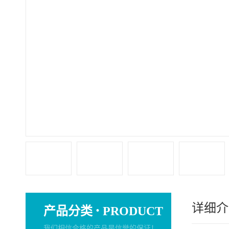
详细介
·
产品分类
PRODUCT
我们相信合格的产品是信誉的保证！