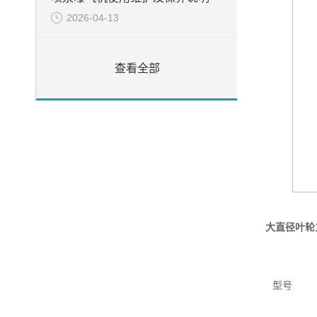
2026-04-13
查看全部
大直径叶轮
型号