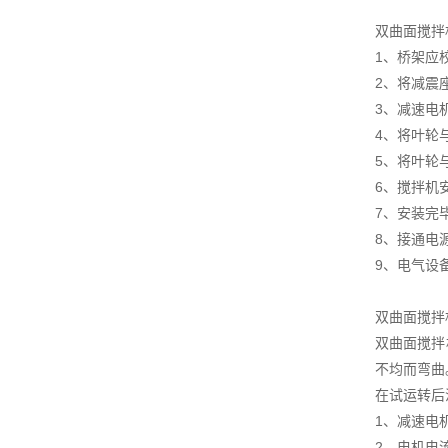
双曲面搅拌
1、桥架应
2、将减震
3、减速电
4、将叶轮
5、将叶轮
6、搅拌机
7、安装完
8、接通电
9、电气设
双曲面搅拌
双曲面搅拌
不均而弯曲
在试运转后
1、减速电
2、电机电