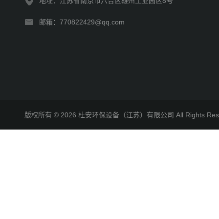
地址：江苏省南京市六合区雄州工业园区8号
邮箱：770822429@qq.com
版权所有 © 2026 杜安环保设备（江苏）有限公司 All Rights R