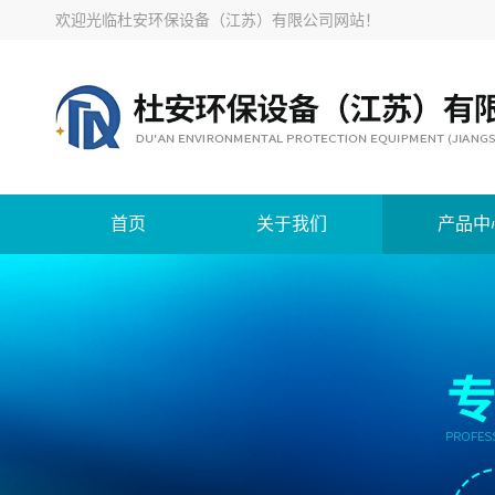
欢迎光临
杜安环保设备（江苏）有限公司网站
！
首页
关于我们
产品中