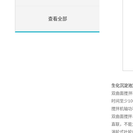
查看全部
生化沉淀池
双曲面搅拌
时间至少10
搅拌机轴功
双曲面搅拌
直联，不能
涡轮式叶轮