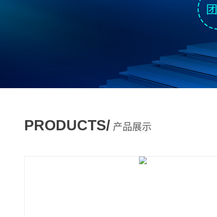
PRODUCTS/
产品展示