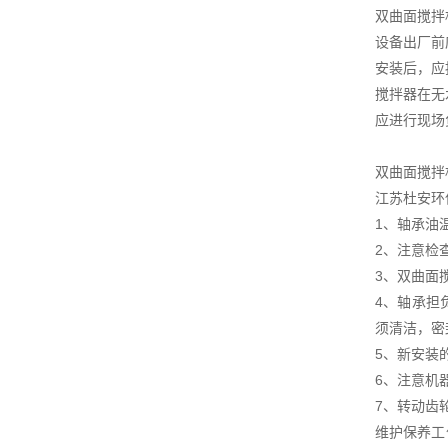
双曲面搅拌
设备出厂前
安装后，应
搅拌器在无
应进行现场
双曲面搅拌
江苏杜安环
1、轴承油
2、注意检
3、双曲面
4、轴承担
须清洁，密
5、新安装
6、注意机
7、转动齿
维护保养工