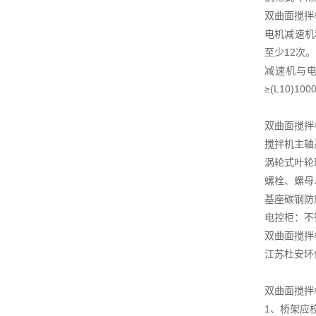
双曲面搅拌
电机减速机
至少12次。
减速机与电
≥(L10)10
双曲面搅拌
搅拌机主轴
涡轮式叶轮
螺栓、螺母
基座碳钢防
电控柜：不
双曲面搅拌
江苏杜安环
双曲面搅拌
1、桥架应