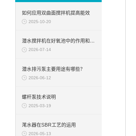
如何应用双曲面搅拌机提高能效
2025-10-20
潜水搅拌机在好氧池中的作用和必要性
2026-07-14
潜水排污泵主要用途有哪些？
2026-06-12
螺杆泵技术说明
2025-03-19
滗水器在SBR工艺的运用
2026-05-13