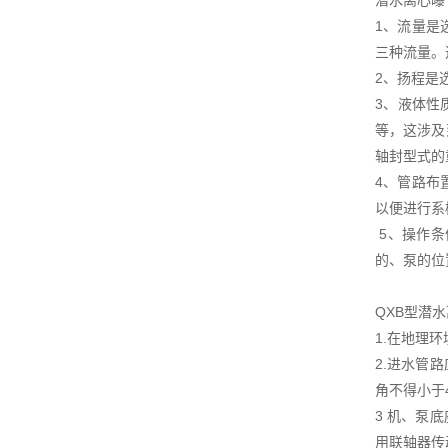
潜水离心曝
1、流量是
三种流量。
2、扬程是
3、液体性
等，这涉及
轴封型式
4、管路布
以便进行
5、操作条
的、泵的位
QXB型潜
1.在地理
2.进水管
角不得小于
3 机、泵
用联轴器传