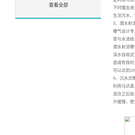
查看全部
下时撞击液
生活污水，
3、潜水射
曝气设计专
室与水流结
潜水射流曝
深水自吸式
造成有效的
可以达到1
4、沉水式
利用马达直
混合之后由
升缓慢，使