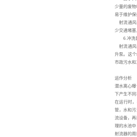
少量的废物
易于维护
射流通风装
少交通堵塞
6.冲洗
射流通风装
升泵。这个
市政污水和
运作分析
潜水离心曝
下产生不同
在运行时，
管，水和污
流设备，再
理的水池中
射流器的周