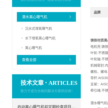
品牌
潜水离心曝气机
沉水式增氧曝气机
水下增氧离心曝气机
铸铁材质离
电机壳:铸铁,
离心曝气机
叶轮:不锈钢1.
叶轮轴:不锈钢1
查看全部
机械密封:
螺栓、螺母、
导杆:AISI
·
技术文章
ARTICLES
支架：AISI
牵引绳:不锈钢
致力于成为合格的解决方案供应商！
潜水曝气机
启动离心曝气机前定期检查项目分析