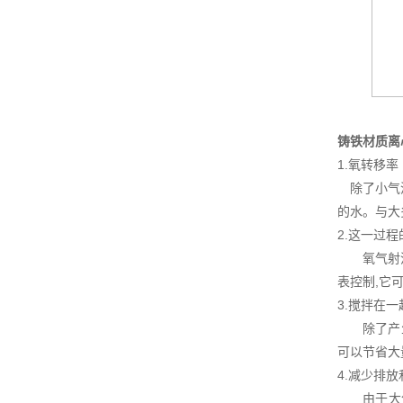
铸铁材质离
1.氧转移率
除了小气泡
的水。与大
2.这一过
氧气射流通
表控制,它
3.搅拌在一
除了产生泡
可以节省
4.减少排
由于大气质