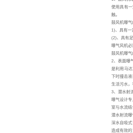
使用具有一
触。
鼓风机曝气
1)、具有
(2)、具
曝气风机必
鼓风机曝气
2、表面曝
是利用马达
下时撞击液
生活污水，
3、潜水射
曝气设计专
室与水流结
潜水射流曝
深水自吸式
造成有效的