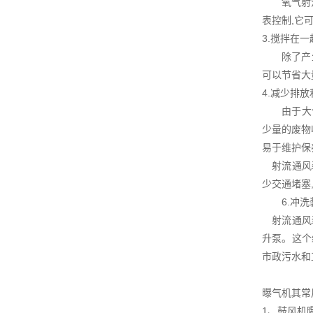
氧气射流通
表控制,它
3.搅拌在一
除了产生泡
可以节省
4.减少排
由于大气质
少量的废物
易于维护
射流通风装
少交通堵塞
6.冲洗
射流通风装
升泵。这个
市政污水和
曝气机其常
1、鼓风机