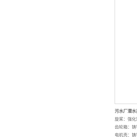
污水厂潜水
旋桨：强化
齿轮箱：铸铁 D
电机壳：铸铁 D