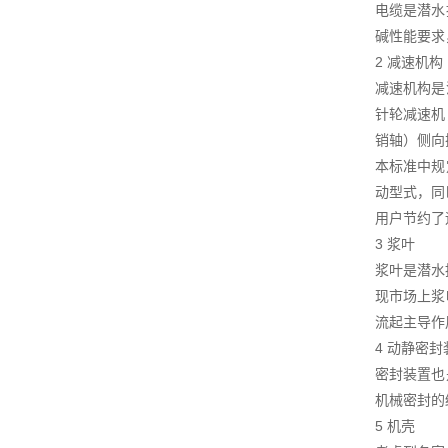
电缆是潜水
碱性能要求
2 减速机构
减速机构是
针轮减速机
销轴）侧向
本标准中规
动型式，同
用户节约了
3 浆叶
浆叶是潜水
现市场上浆
流起主导作
4 动静密封
密封装置也
机械密封的
5 机壳