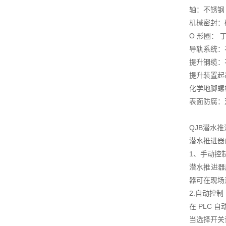
轴：不锈钢
机械密封：碳
O 形圈： 
导轨系统：不锈
提升钢缆：不锈
提升装置起吊
化学地脚螺
表面防腐：
QJB潜水
潜水推进器
1、手动控
潜水推进器
器可在现场
2.自动控制
在 PLC
当选择开关