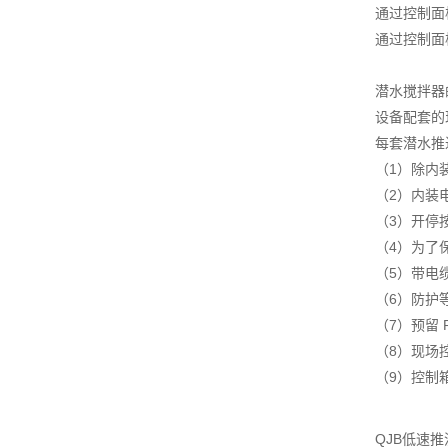
通过控制面
通过控制面
潜水搅拌器
设备配套的
每套潜水推
（1）除内
（2）内装
（3）开停
（4）为了
（5）带电
（6）防护等
（7）预留
（8）现场
（9）控制
QJB低速