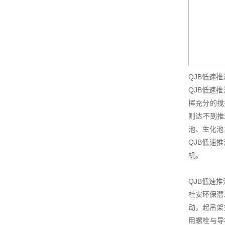
QJB低速
QJB低速
挥充分的搅
则达不到推
池、生化池
QJB低速
机。
QJB低速
杜安环保潜
动，起吊架
用螺栓与导