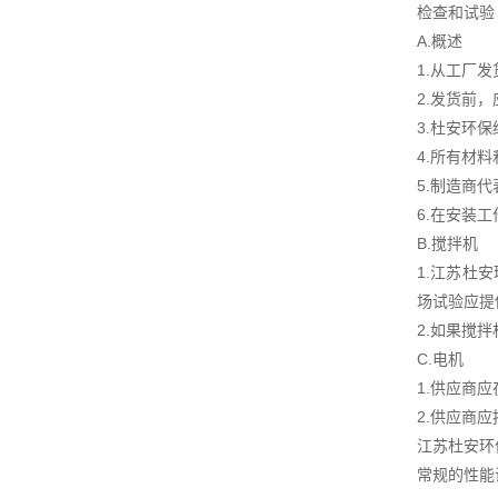
检查和试验
A.概述
1.从工厂
2.发货前
3.杜安环
4.所有材
5.制造商
6.在安装
B.搅拌机
1.江苏杜
场试验应提
2.如果搅
C.电机
1.供应商
2.供应商
江苏杜安环
常规的性能