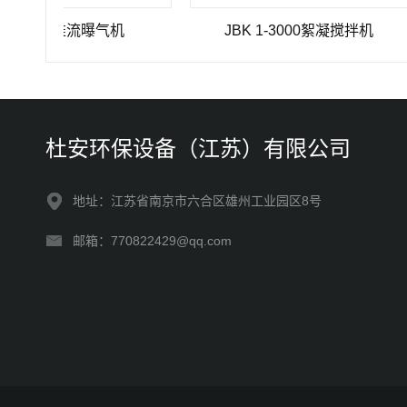
J-4推流曝气机
JBK 1-3000絮凝搅拌机
杜安环保设备（江苏）有限公司
地址：江苏省南京市六合区雄州工业园区8号
邮箱：770822429@qq.com