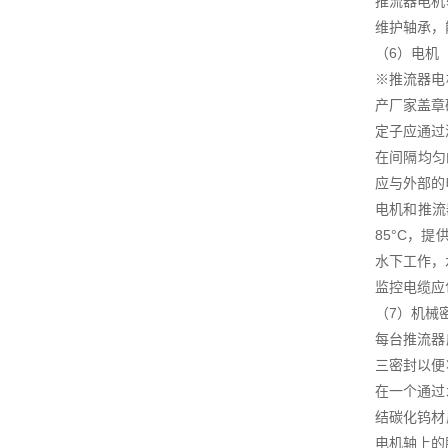
推流器电机
维护轴承，
（6）电机
※推流器电
产厂家盖章
定子应通过
在间隔均匀
应与外部的
电机和推流
85°C，
水下工作，
监控电缆应
（7）机械
每台推流器
三密封以便
在一个通过
结碳化钨材
电机轴上的