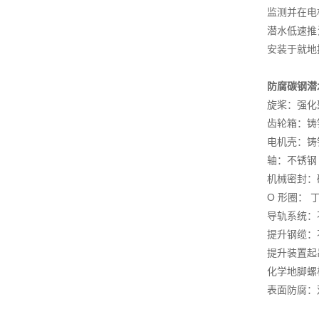
监测并在电
潜水低速推
安装于就地
防腐碳钢潜
旋桨：强化
齿轮箱：铸铁 D
电机壳：铸铁 D
轴：不锈钢
机械密封：碳
O 形圈： 
导轨系统：不锈
提升钢缆：不锈
提升装置起吊
化学地脚螺
表面防腐：