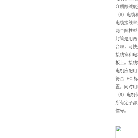
介质酸碱度范
（8）电缆
电缆接线室
两个圆柱型
封管是用两
合理，可快
接线室和电
板上。接线
电机应配用
符合 IE
置，同时用
（9）电机
所有定子都
信号。