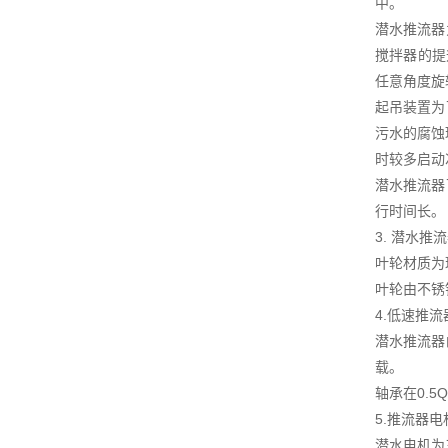
中。
潜水推流器
搅拌器的提
任意角度旋
起吊装置为
污水的腐蚀
时较多启动
潜水推流器
行时间长。
3. 潜水推
叶轮材质为
叶轮由不锈
4.低速推
潜水推流器
载。
轴承在0.5
5.推流器电
潜水电机为