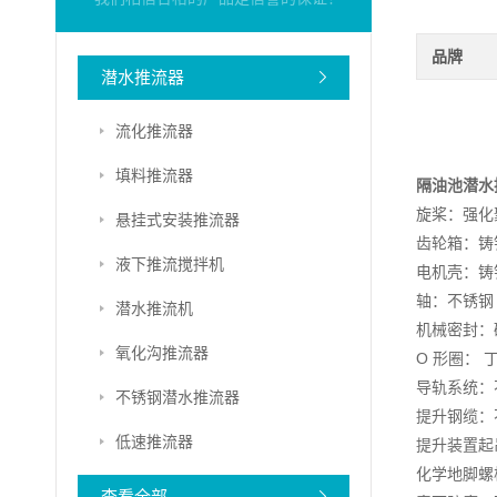
品牌
潜水推流器
流化推流器
填料推流器
隔油池潜水
旋桨：强化
悬挂式安装推流器
齿轮箱：铸铁 D
液下推流搅拌机
电机壳：铸铁 D
轴：不锈钢
潜水推流机
机械密封：碳
氧化沟推流器
O 形圈： 
导轨系统：不锈
不锈钢潜水推流器
提升钢缆：不锈
低速推流器
提升装置起吊
化学地脚螺
查看全部