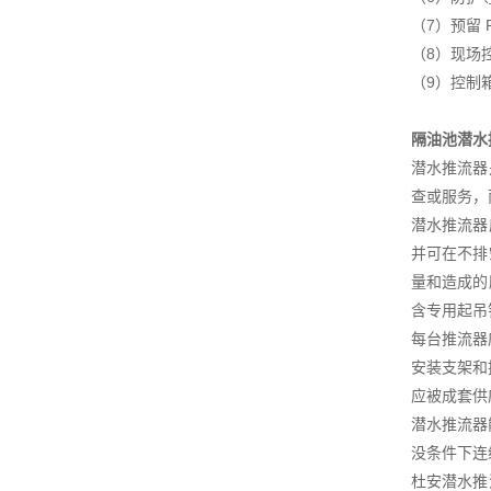
（7）预留
（8）现场
（9）控制
隔油池潜水
潜水推流器
查或服务，
潜水推流器
并可在不排
量和造成的
含专用起吊
每台推流器
安装支架和提
应被成套供
潜水推流器
没条件下连
杜安潜水推