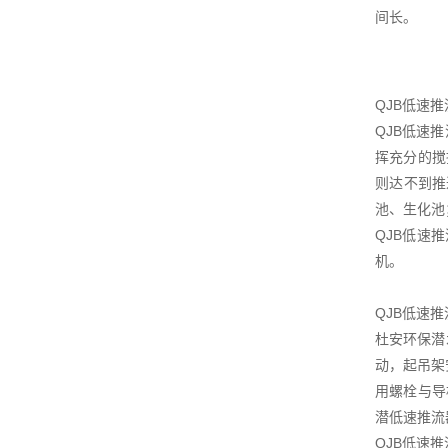
间长。
QJB低速
QJB低速
挥充分的搅
则达不到推
池、生化池
QJB低速
机。
QJB低速
杜安环保潜
动，起吊架
用螺栓与导
潜低速推流
QJB低速