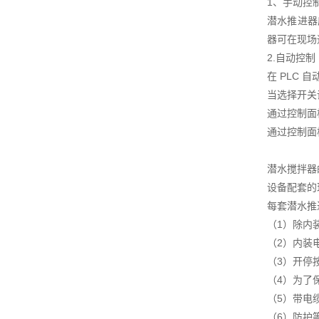
1、手动控
潜水推进器
器可在现场
2.自动控制
在 PLC
当选择开关
通过控制面
通过控制面
潜水搅拌器
设备配套的
每套潜水推
（1）除内
（2）内装
（3）开停
（4）为了
（5）带电
（6）防护等