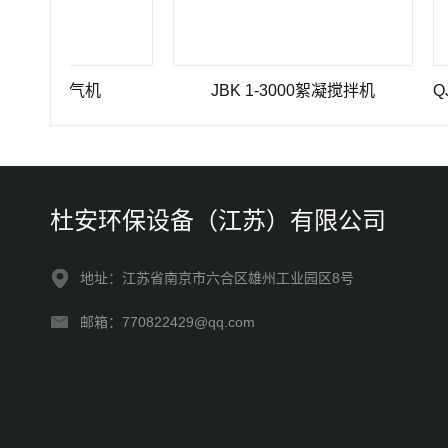
流曝气机
JBK 1-3000絮凝搅拌机
杜安环保设备（江苏）有限公司
地址：江苏省南京市六合区雄州工业园区8号
邮箱：770822429@qq.com