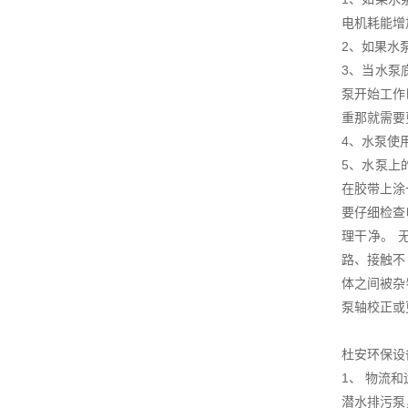
电机耗能增
2、如果水
3、当水泵
泵开始工作
重那就需要
4、水泵使
5、水泵上
在胶带上涂
要仔细检查
理干净。 
路、接触不
体之间被杂
泵轴校正或
杜安环保设
1、 物流
潜水排污泵