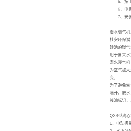
5、按工
6、电机保
7、安装
潜水曝气机
杜安环保潜
砂池的曝气
用于自来水
潜水曝气机
为空气被大
变。
为了避免空
隔开。废水
线油标记，
QXB型离
1、电动机
2、水下叶