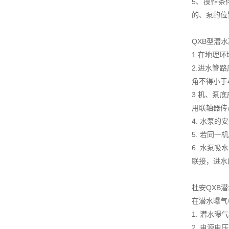
5、操作条
的、泵的位
QXB型潜
1.在地理
2.进水管
角不得小于
3 机、泵
用联轴器传
4. 水泵
5. 若同
6. 水泵
联接，进水
杜安QXB
在潜水曝气
1. 潜水
2. 电源