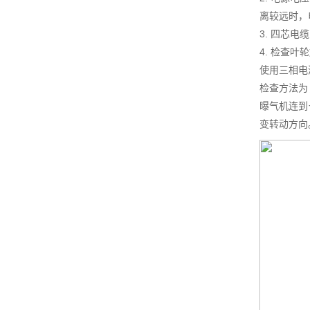
离较远时，
3. 四芯
4. 检查叶
使用三相电
检查方法为
曝气机连到
变转动方向