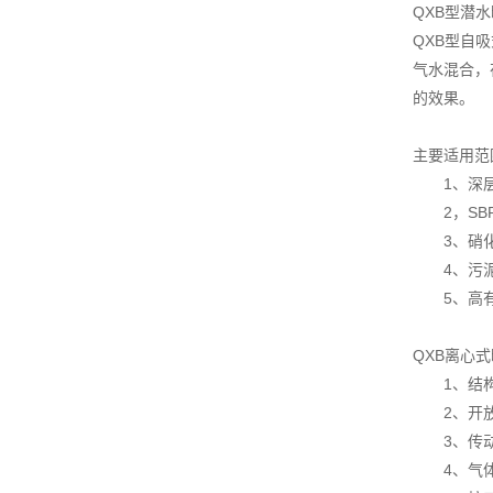
QXB型潜
QXB型自
气水混合，
的效果。
主要适用范
1、深层
2，SBR
3、硝化
4、污泥
5、高有
QXB离心
1、结构
2、开放
3、传动
4、气体