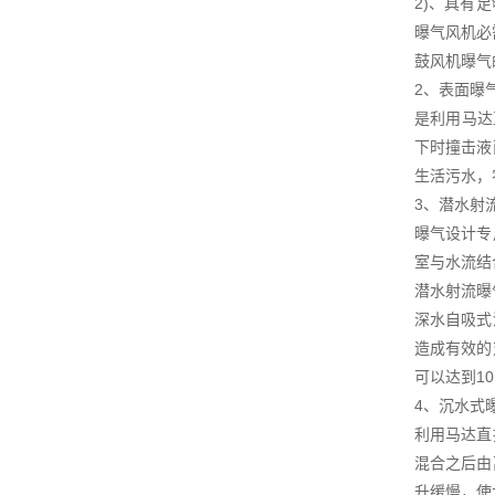
2)、具有
曝气风机必
鼓风机曝气
2、表面曝
是利用马达
下时撞击液
生活污水，
3、潜水射
曝气设计专
室与水流结
潜水射流曝
深水自吸式
造成有效的
可以达到1
4、沉水式
利用马达直
混合之后由
升缓慢，使