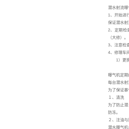
潜水射流曝
1、开始进
保证潜水射
2、定期检
（大修）。
3、注意检
4、修理车
1）更换轴
曝气机定期
每台潜水射
为了保证暴
１、清洗
为了防止潜
防冻。
２、注油与
潜水曝气机