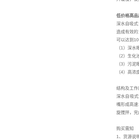
低价格高品
深水自吸式
造成有效的
可以达到1
（1）深水
（2）生化
（3）污泥
（4）高浓
结构及工作
深水自吸式
嘴形成高速
旋搅拌，完
购买需知
1、货源说