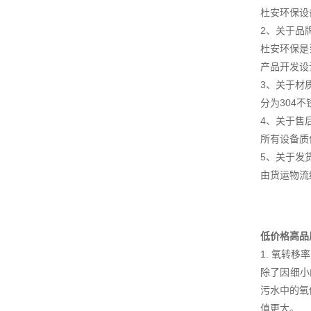
杜安环保设
2、关于品
杜安环保是
产品开发设
3、关于材
分为304
4、关于售
所有设备质
5、关于发
由货运物流
低价格高品
1. 氧转移率
除了因细小
污水中的氧
值更大。