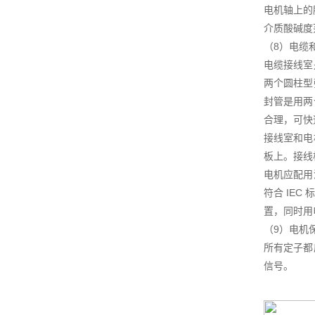
电机轴上的
介质酸碱度范
（8）电缆
电缆接线室
两个圆柱型
封管是用两
合理，可快
接线室和电
板上。接线
电机应配用
符合 IE
置，同时用
（9）电机
所有定子都
信号。