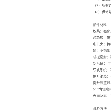
（7）所有
（8）保修
部件材料
旋桨：强化
齿轮箱：铸铁 D
电机壳：铸铁 D
轴：不锈钢
机械密封：碳
O 形圈： 
导轨系统：不锈
提升钢缆：不锈
提升装置起吊
化学地脚螺
表面防腐：
试验方法