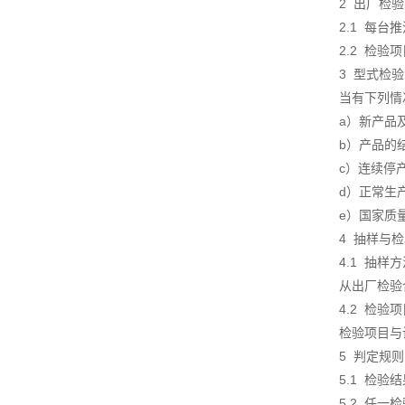
2 出厂检
2.1 每
2.2 检
3 型式
当有下列
a）新产
b）产品的
c）连续停
d）正常生
e）国家质
4 抽样与
4.1 抽
从出厂检验
4.2 检
检验项目与
5 判定规
5.1 检
5.2 任