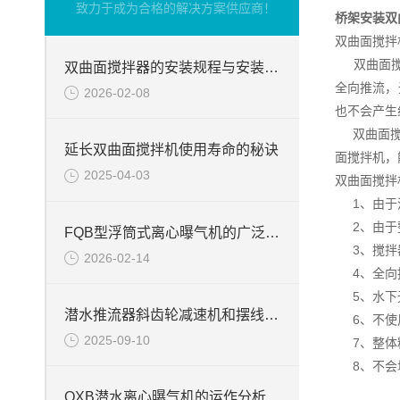
致力于成为合格的解决方案供应商！
桥架安装双
双曲面搅拌
双曲面搅拌
双曲面搅拌器的安装规程与安装完毕后需要注意哪些？
全向推流，
2026-02-08
也不会产生
双曲面搅拌
延长双曲面搅拌机使用寿命的秘诀
面搅拌机，
2025-04-03
双曲面搅拌
1、由于
2、由于整
FQB型浮筒式离心曝气机的广泛应用
3、搅拌器
2026-02-14
4、全向推
5、水下无
潜水推流器斜齿轮减速机和摆线减速机详细说明
6、不使用
2025-09-10
7、整体精
8、不会堵
QXB潜水离心曝气机的运作分析