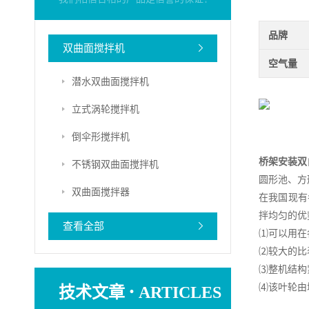
品牌
双曲面搅拌机
空气量
潜水双曲面搅拌机
立式涡轮搅拌机
倒伞形搅拌机
桥架安装双
不锈钢双曲面搅拌机
圆形池、方
双曲面搅拌器
在我国现有
拌均匀的优
查看全部
⑴可以用在
⑵较大的比
⑶整机结构
·
⑷该叶轮由
技术文章
ARTICLES