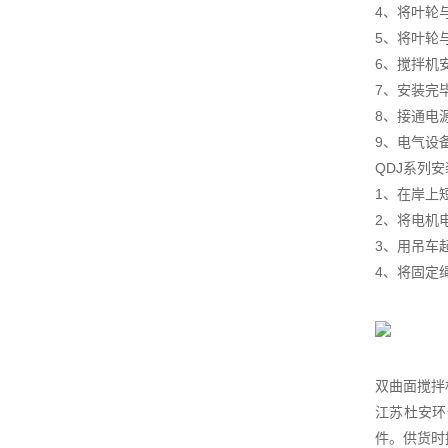
4、将叶轮
5、将叶轮
6、搅拌机
7、安装完
8、接通电
9、电气设
QDJ系列
1、在岸上
2、将电机
3、用吊车
4、将固定
双曲面搅拌
江苏杜安环
件。供货时