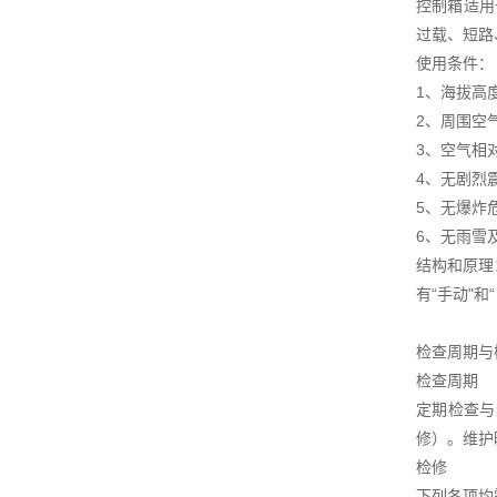
控制箱适用
过载、短路
使用条件：
1、海拔高度
2、周围空气
3、空气相
4、无剧烈
5、无爆炸
6、无雨雪
结构和原理
有“手动"
检查周期与
检查周期
定期检查与
修）。维护
检修
下列各项均