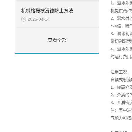
1、潜水射
机提供两种
机械格栅被浸蚀防止方法
2、潜水射
2025-04-14
～4倍，曝
3、潜水射
查看全部
带切割潜污
4、潜水射
约运行费用
适用工况：
自耦式射流
1、较高介质
2、介质的P
3、介质密度
注：表中进
气能力可按