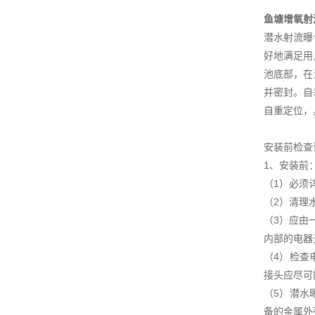
鱼塘增氧射
潜水射流曝
好地满足用
池底部，在
并密封。自
自重定位，
安装前检查
1、安装前
（1）必须
（2）清理
（3）应由
内部的电器
（4）检查
接头应尽可
（5）潜水
备的金属外