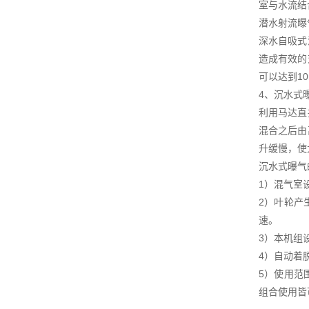
室与水流结
潜水射流曝
深水自吸式
造成有效的
可以达到1
4、沉水式
利用马达直
混合之后由
升缓慢，使
沉水式曝气
1）混气室
2）叶轮产
速。
3）本机组
4）自动着
5）使用范
组合使用皆