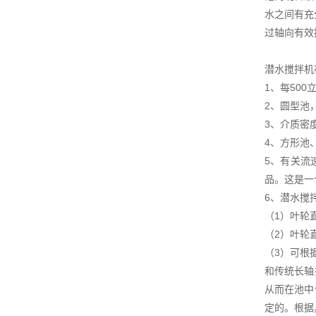
水之间有充
过轴向有效
潜水搅拌机
1、每50
2、圆型池
3、介质密
4、方形池
5、有关流
品。这是一
6、潜水搅
（1）叶轮
（2）叶轮
（3）可根
和传统长轴
从而在池中
定的。根据