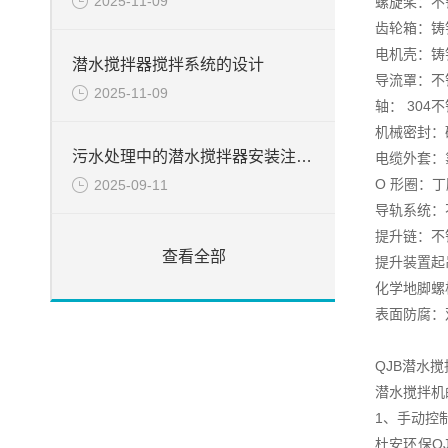
2025-11-09
螺旋桨：不锈钢
齿轮箱：铸铁 D
电机壳：铸铁 D
潜水搅拌器搅拌系统的设计
导流罩：不锈钢
2025-11-09
轴： 304
机械密封：碳
污水处理中的潜水搅拌器安装注意事项
电缆外套：
O 形圈：丁
2025-09-11
导轨系统：不锈
提升链：不锈钢
查看全部
提升装置起吊
化学地脚螺栓
表面防腐：
QJB潜水
潜水搅拌机
1、手动控
杜安环保Q