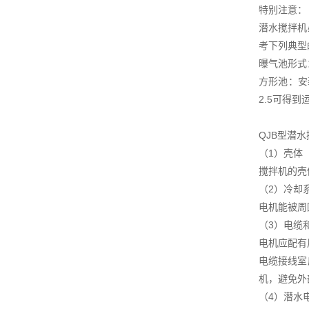
特别注意：
潜水搅拌机
考下列典型
曝气池形式
方形池：安
2.5可得到
QJB型潜
（1）壳体
搅拌机的壳
（2）冷却
电机能被周
（3）电缆
电机应配有
电缆接线室
机，避免外
（4）潜水