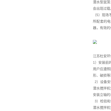
潜水型鼠笼
会出现过载
（5）现场
所配套的电
器，有效的
江苏杜安环
1）安装前
用户应遵照
形、破损等
2）设备
潜水搅拌机
安装立轴的垂
3）检验
潜水搅拌机