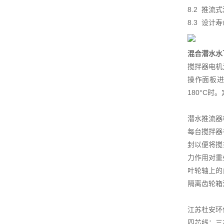
8.2 推
8.3 设
混合潜水水
搅拌器电机
操作面板进
180°C
潜水推流器
每台搅拌器
封以便将搅
力作用对重
叶轮轴上的
隔离齿轮箱
江苏杜安环
四芯线：三