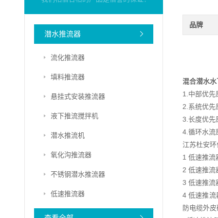
品牌
潜水推流器
流化推流器
填料推流器
混合潜水水
1.中部优先
悬挂式安装推流器
2.系统优先
液下推流搅拌机
3.长度优先
4.循环水流
潜水推流机
江苏杜安环
氧化沟推流器
1 低速推
2 低速推
不锈钢潜水推流器
3 低速推
低速推流器
4 低速推
防电缆外皮
查看全部