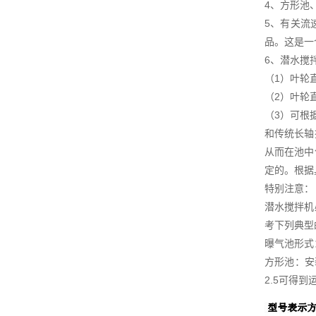
4、方形池
5、有关流
品。这是一
6、潜水搅
（1）叶轮
（2）叶轮
（3）可根
和传统长轴
从而在池中
定的。根据
特别注意：
潜水搅拌机
考下列典型
曝气池形式
方形池：安
2.5可得到