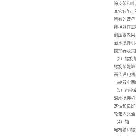
除支架和叶片
其它缺陷。
所有的螺母、
搅拌器在需
到压紧效果
潜水搅拌机
搅拌器及其
（2）螺旋
螺旋桨能够
高传递电机
与轮毂牢固
（3）齿轮
潜水搅拌机
定性和良好
轮箱内充油
（4）轴
电机轴和螺