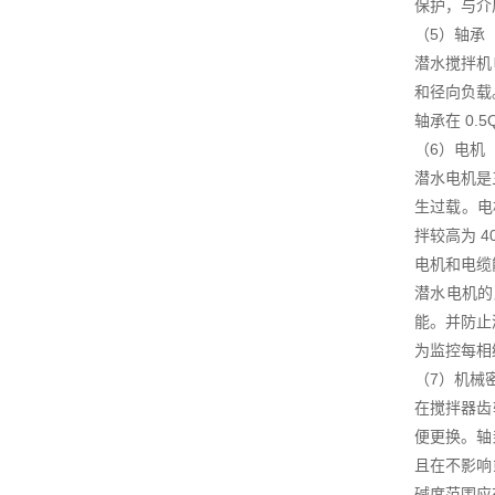
保护，与介
（5）轴承
潜水搅拌机
和径向负载
轴承在 0.
（6）电机
潜水电机是
生过载。电
拌较高为 
电机和电缆
潜水电机的
能。并防止
为监控每相
（7）机械
在搅拌器齿
便更换。轴
且在不影响
碱度范围应在