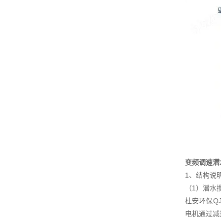
变频调速潜
1、结构说
（1）潜水
杜安环保Q
电机通过减