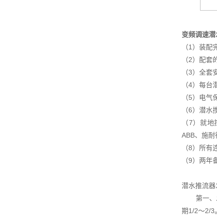
变频调速潜
（1）装配
（2）配套
（3）全套
（4）每台
（5）电气
（6）潜水
（7）就地
ABB、施
（8）所有
（9）两年
潜水推流器
第一、发展
期1/2～