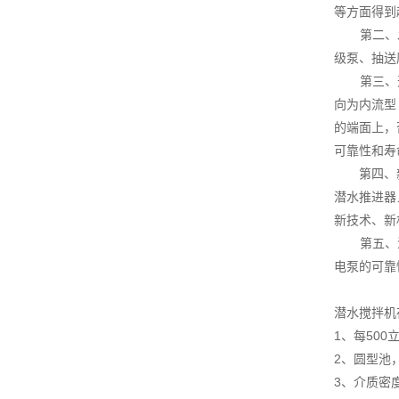
等方面得到
第二、发展
级泵、抽送
第三、开发
向为内流型
的端面上，
可靠性和寿
第四、新材
潜水推进器
新技术、新
第五、注意
电泵的可靠
潜水搅拌机
1、每50
2、圆型池
3、介质密