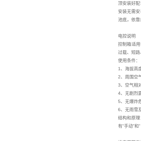
顶安装好配
安装无需安
池底，依靠
电控说明
控制箱适用
过载、短路
使用条件：
1、海拔高度
2、周围空气
3、空气相
4、无剧烈
5、无爆炸
6、无雨雪
结构和原理
有“手动"