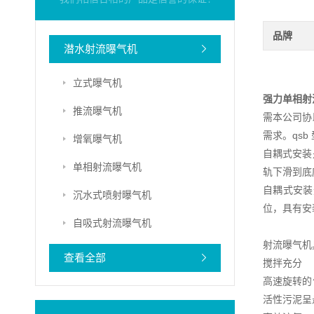
品牌
潜水射流曝气机
立式曝气机
强力单相射
推流曝气机
需本公司协
需求。qs
增氧曝气机
自耦式安装
单相射流曝气机
轨下滑到底
自耦式安装
沉水式喷射曝气机
位，具有安
自吸式射流曝气机
射流曝气机
查看全部
搅拌充分
高速旋转的
活性污泥呈