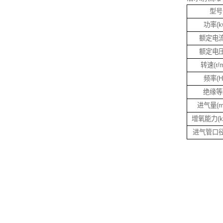
型号
功率(k
额定电流
额定电压
转速(r/m
频率(H
绝缘等
进气量(m3
增氧能力(kg
进气管口径