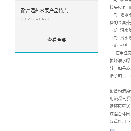
接头应尽可
耐高温热水泵产品特点
（5）潜水
2025-10-29
备的金属外
（6）潜水
（7）潜水
查看全部
（8）检查
使用江苏杜
损坏潜水曝
转。如果旋
端子箱上，
设备构造原
射流曝气系
循环泵泵送
液混合体同
双重作用下