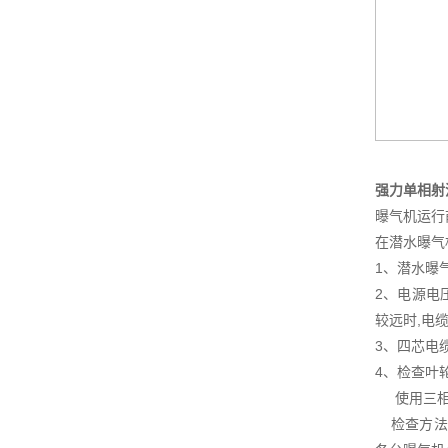
强力单相射
曝气机运行
在潜水曝气
1、潜水曝
2、电源电
较远时,电
3、四芯电
4、检查叶
使用三相电
检查方法为