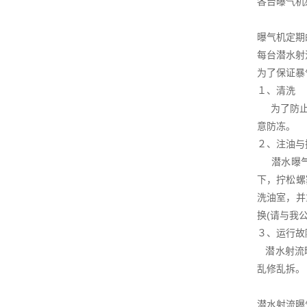
各台曝气机
曝气机定期
每台潜水射
为了保证暴
１、清洗
为了防止潜
意防冻。
２、注油与
潜水曝气机
下，拧松螺
洗油室，并
换(请与我
３、运行故
潜水射流曝
乱修乱拆。
潜水射流曝