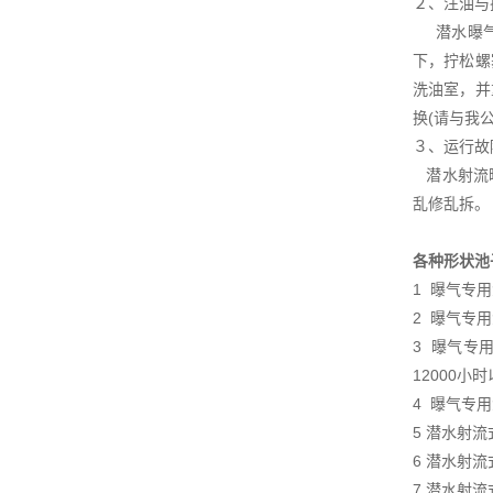
２、注油与
潜水曝气机
下，拧松螺
洗油室，并
换(请与我
３、运行故
潜水射流曝
乱修乱拆。
各种形状池
1 曝气专
2 曝气专
3 曝气专
12000小
4 曝气专
5 潜水射流
6 潜水射
7 潜水射