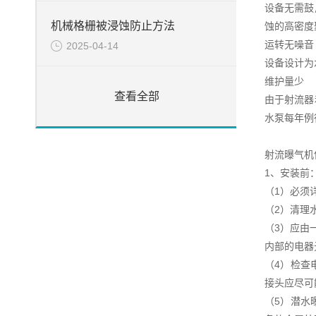
设备无需鼓
机械格栅被浸蚀防止方法
蚀的高密度
运转无噪音
2025-04-14
设备设计为
维护量少
查看全部
由于射流器
水泵每年例
射流曝气机
1、安装前
（1）必须
（2）清理
（3）应由
内部的电器
（4）检查
接头应尽可
（5）潜水