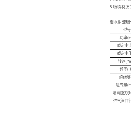
8 喷嘴材
潜水射流曝
型号
功率(k
额定电流
额定电压
转速(r/m
频率(H
绝缘等
进气量(m3
增氧能力(kg
进气管口径