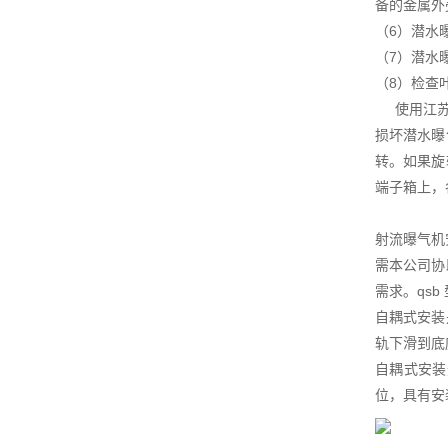
备的金属外
（6）潜水
（7）潜水
（8）检查
使用江苏杜
损坏潜水曝
转。如果旋
端子箱上，
射流曝气机
需本公司协
需求。qs
自耦式安装
轨下滑到底
自耦式安装
位，具有安