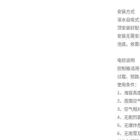
安装方式
深水自吸式
顶安装好配
安装无需安
池底，依靠
电控说明
控制箱适用
过载、短路
使用条件：
1、海拔高度
2、周围空气
3、空气相
4、无剧烈
5、无爆炸
6、无雨雪