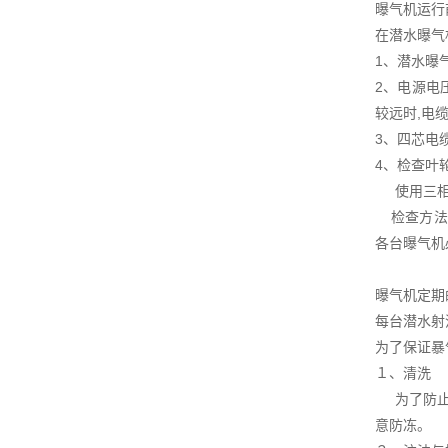
曝气机运行
在潜水曝气
1、潜水曝
2、电源电
较远时,电
3、四芯电
4、检查叶
使用三相电
检查方法为
各台曝气机
曝气机定期
每台潜水射
为了保证暴
１、清洗
为了防止潜
意防冻。