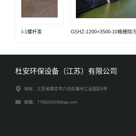
 35-1螺杆泵
GSHZ-1200×3500-10格栅除污机
杜安环保设备（江苏）有限公司
地址：江苏省南京市六合区雄州工业园区8号
邮箱：770822429@qq.com