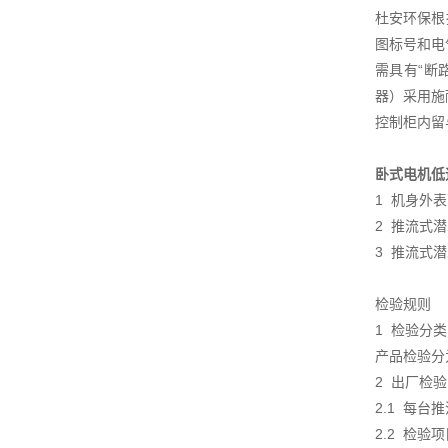
杜安环保根
图标号和电
需具有“断
器）采用施
控制柜内留
卧式电机低
1 机身外
2 推流式
3 推流式潜
检验规则
1 检验
产品检验分
2 出厂检
2.1 每
2.2 检