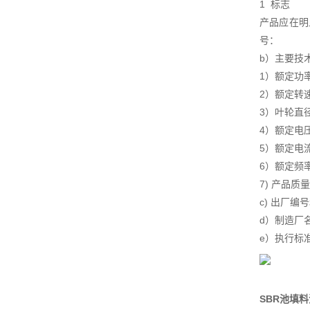
1 标志
产品应在明
号：
b）主要技
1）额定功
2）额定转速
3）叶轮
4）额定
5）额定电
6）额定频
7) 产品质
c) 出厂编
d）制造厂
e）执行标
SBR池填