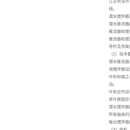
江苏杜安环
线。
潜水搅拌器
潜水推流器
推流器和搅
推流器和搅
导杆及吊架
（2）技术
潜水推流器
地搅拌推动
叶轮和轴之
动。
叶轮应作动
桨叶根部应
潜水搅拌器
所有轴承的
每台搅拌器
（3）电机