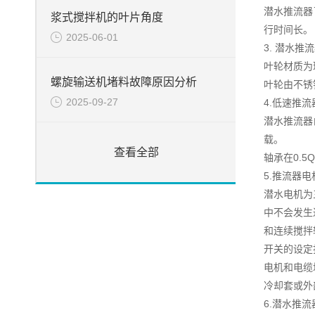
潜水推流器
浆式搅拌机的叶片角度
行时间长。
2025-06-01
3. 潜水推
叶轮材质为
螺旋输送机堵料故障原因分析
叶轮由不锈
2025-09-27
4.低速推
潜水推流器
载。
查看全部
轴承在0.5
5.推流器电
潜水电机为
中不会发生
和连续搅拌
开关的设定
电机和电缆
冷却套或外
6.潜水推