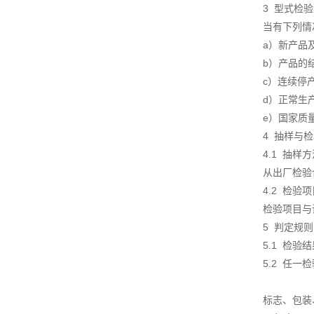
3 型式
当有下列
a）新产
b）产品的
c）连续停
d）正常生
e）国家质
4 抽样与
4.1 抽
从出厂检验
4.2 检
检验项目与
5 判定规
5.1 检
5.2 任
标志、包装