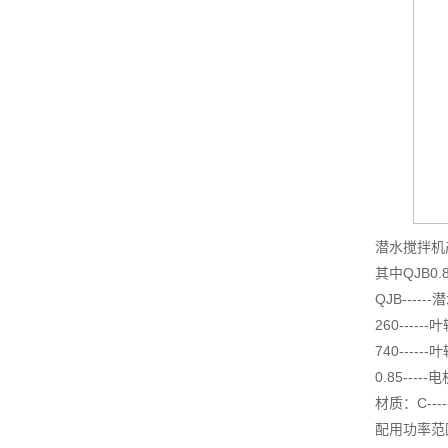
潜水搅拌机
其中QJB0.85
QJB----
260----
740------
0.85----
材质：C----
配用功率范围：