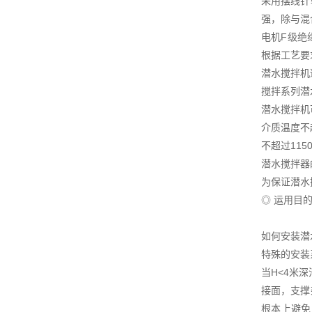
采用摆线针
强，除与混
电机F级绝
根据工艺要
潜水搅拌机
搅拌系列潜
潜水搅拌机
介质温度不超
不超过115
潜水搅拌器
为保证潜水
◎ 运用目
如何安装潜
特殊的安装
当H<4米
接面，支撑
根本上避免