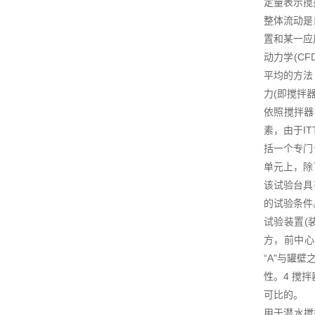
定量表示搅
整体流动是
置和某一应
动力学(C
平均的方法
力(即搅拌
依照搅拌器
素，由于I
括一个专门
单元上，除
该试验台具
的试验条件
试验装置(
方，前中心
“A"与罐
性。4 搅
可比的。
用于潜水搅