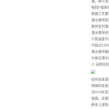
强，除与混
电机F级绝
根据工艺要
潜水搅拌机
搅拌系列潜
潜水搅拌机
介质温度不超
不超过115
潜水搅拌器
为保证潜水
◎ 运用目
如何安装潜
特殊的安装
当H<4米
接面，支撑
根本上避免