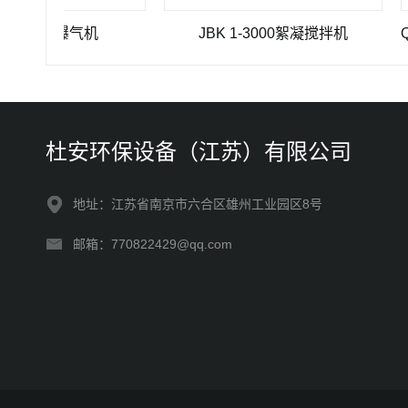
推流曝气机
JBK 1-3000絮凝搅拌机
杜安环保设备（江苏）有限公司
地址：江苏省南京市六合区雄州工业园区8号
邮箱：770822429@qq.com