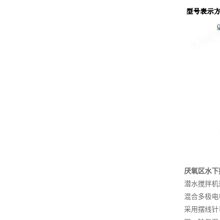
厌氧区水下
潜水搅拌机
混合多极电
采用摆线针