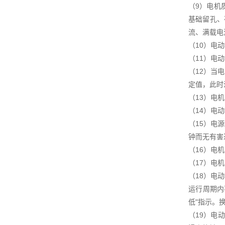
（9）电机
基础留孔、
流、满载电
（10）电
（11）电
（12）当
定值，此时温
（13）电
（14）电
（15）电源
钟而无有害
（16）电
（17）电机
（18）电
运行周期内
低"指示。换
（19）电动