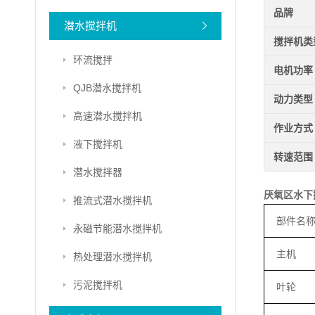
品牌
潜水搅拌机
搅拌机类
环流搅拌
电机功率
QJB潜水搅拌机
动力类型
高速潜水搅拌机
作业方式
液下搅拌机
转速范围
潜水搅拌器
厌氧区水下
推流式潜水搅拌机
部件名
永磁节能潜水搅拌机
主机
热处理潜水搅拌机
污泥搅拌机
叶轮