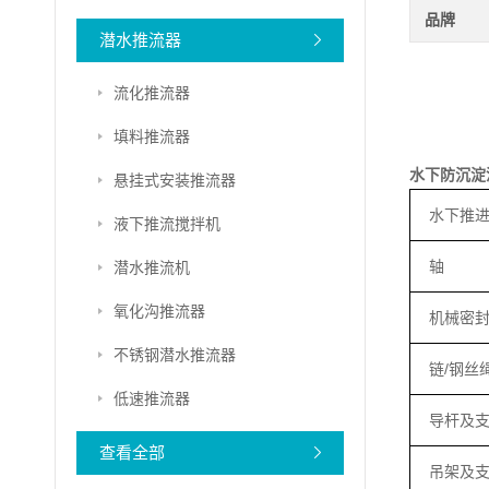
品牌
潜水推流器
流化推流器
填料推流器
水下防沉淀
悬挂式安装推流器
水下推
液下推流搅拌机
轴
潜水推流机
氧化沟推流器
机械密
不锈钢潜水推流器
链/钢丝
低速推流器
导杆及
查看全部
吊架及