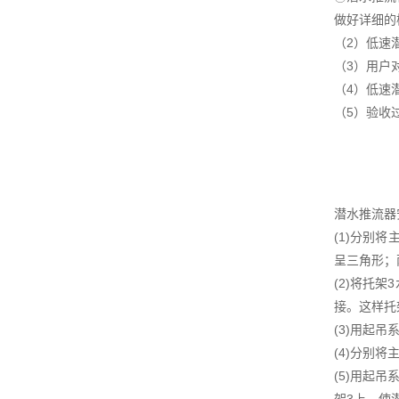
做好详细的
（2）低速
（3）用户
（4）低速
（5）验收
潜水推流器
(1)分别
呈三角形；
(2)将托
接。这样托
(3)用起
(4)分别
(5)用起