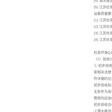
(4) 潜
(5) 江
设备质量要
(1) 江
(2) 江
(3) 江
(4) 江
杜安环保Q
（1）验收
① 初步验
家相关法律
作详细的记
初步验收如
无条件为采
费用均应由
初步验收合
②潜水推流