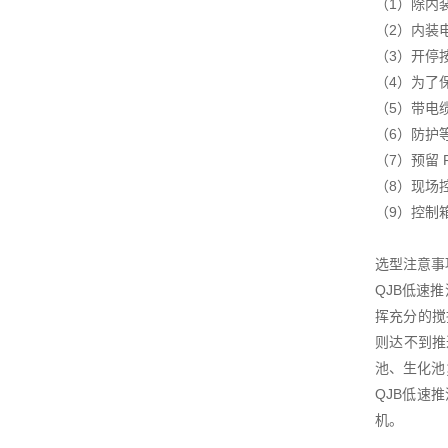
（1）除内
（2）内装
（3）开停
（4）为了
（5）带电
（6）防护等
（7）预留
（8）现场
（9）控制
选型注意事
QJB低速
挥充分的搅
则达不到推
池、生化池
QJB低速
机。