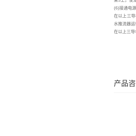
架3上，使
(6)接通
在以上三导
水推流器运
在以上三导
产品咨