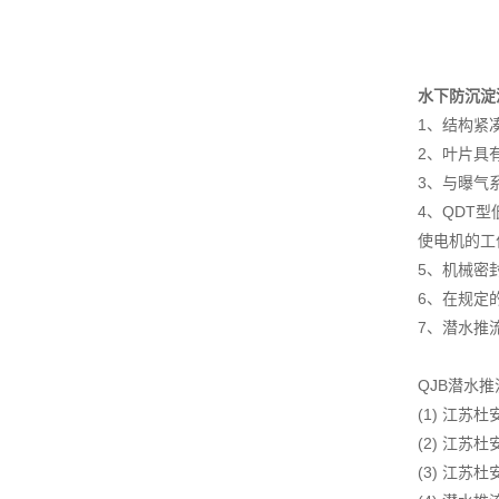
水下防沉淀
1、结构紧
2、叶片具
3、与曝气
4、QDT
使电机的工
5、机械密
6、在规定
7、潜水推
QJB潜水
(1) 江
(2) 江
(3) 江