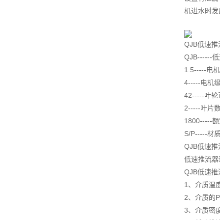
机进水时发
QJB低速
QJB---
1.5----
4-----电机
42-----
2-----叶片
1800----
S/P---
QJB低速
低速推流器
QJB低速
1、介质温度
2、介质的P
3、介质密度