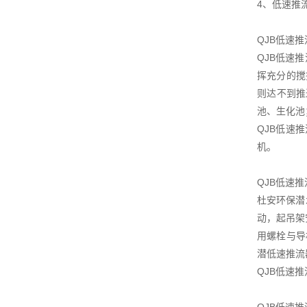
4、低速推
QJB低速
QJB低速
挥充分的搅
则达不到推
池、生化池
QJB低速
机。
QJB低速
杜安环保潜
动，起吊架
用螺栓与导
潜低速推流
QJB低速