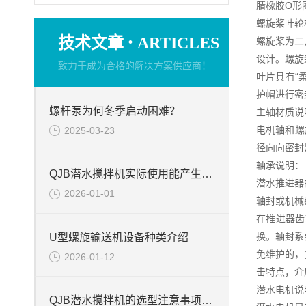
腈橡胶O形
螺旋桨叶轮
·
技术文章
ARTICLES
螺旋桨为二
设计。螺旋
致力于成为合格的解决方案供应商！
叶片具有“
护帽进行密
螺杆泵为何冬季启动困难？
主轴材质说
电机轴和螺
2025-03-23
径向向密封
轴承说明：
QJB潜水搅拌机实际使用能产生的作用
潜水推进器
2026-01-01
轴封或机械
在推进器齿
换。轴封系
U型螺旋输送机设备种类介绍
免维护的，
2026-01-12
击特点，介
潜水电机说
QJB潜水搅拌机的选型注意事项周知