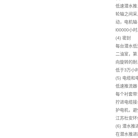
低速潜水推
轮轴之间采
动，电机轴
l00000小
(4) 密封
每台潜水低
二油室，第
向旋转的耐
低于3万小
(5) 电缆
低速推流器
每个衬套带
拧进电缆接
护电机，避
江苏杜安环
(6) 潜水
在潜水推进