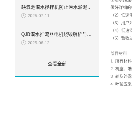
缺氧池潜水搅拌机防止污水淤泥絮凝堆积方法
做好详细的
（2）低速
2025-07-11
（3）用户
（4）低速
QJB潜水推流器电机烧毁解析与处置
（5）验收
2025-06-12
部件材料
1 所有材
查看全部
2 机座、
3 轴及外
4 叶轮应