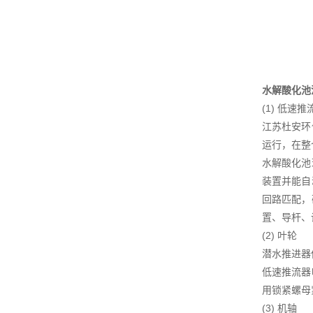
水解酸化池
(1) 低速
江苏杜安环
运行，在整
水解酸化池
装置并能自
回路匹配，
置、导杆、
(2) 叶轮
潜水推进器
低速推流器
用锁紧螺母
(3) 机轴