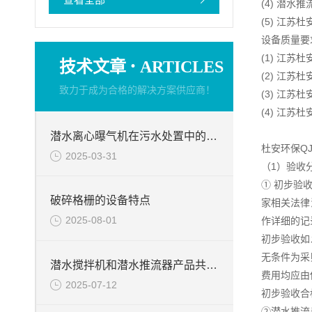
(4) 潜
(5) 江
设备质量要
(1) 江
·
技术文章
ARTICLES
(2) 江
致力于成为合格的解决方案供应商！
(3) 江
(4) 江
潜水离心曝气机在污水处置中的使用
杜安环保Q
2025-03-31
（1）验收
① 初步验
破碎格栅的设备特点
家相关法律
2025-08-01
作详细的记
初步验收如
无条件为采
潜水搅拌机和潜水推流器产品共同点
费用均应由
2025-07-12
初步验收合
②潜水推流