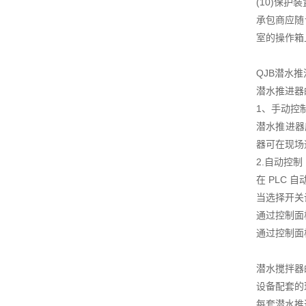
(10)保护装
承包商应随
室的操作箱
QJB潜水
潜水推进器
1、手动控
潜水推进器
器可在现场
2.自动控制
在 PLC
当选择开关
通过控制面
通过控制面
潜水搅拌器
设备配套的
每套潜水推