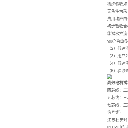
初步验收如
无条件为采
费用均应由
初步验收合
②潜水推流
做好详细的
（2）低速
（3）用户
（4）低速
（5）验收
高效电机潜
四芯线：三
五芯线：三
七芯线：三
信号线）
江苏杜安环
INT69