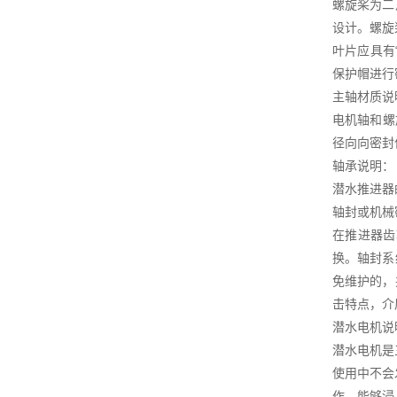
螺旋桨为二
设计。螺旋
叶片应具有
保护帽进行
主轴材质说
电机轴和螺
径向向密封
轴承说明：
潜水推进器
轴封或机械
在推进器齿
换。轴封系
免维护的，
击特点，介
潜水电机说
潜水电机是
使用中不会
作，能够浸