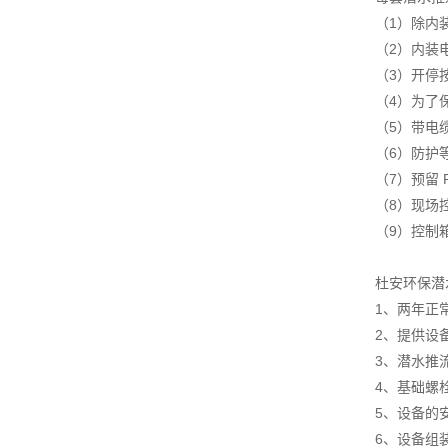
（1）除内
（2）内装
（3）开停
（4）为了
（5）带电
（6）防护等
（7）预留
（8）现场
（9）控制
杜安环保潜
1、两年正
2、提供设
3、潜水推
4、基础螺
5、设备的
6、设备组