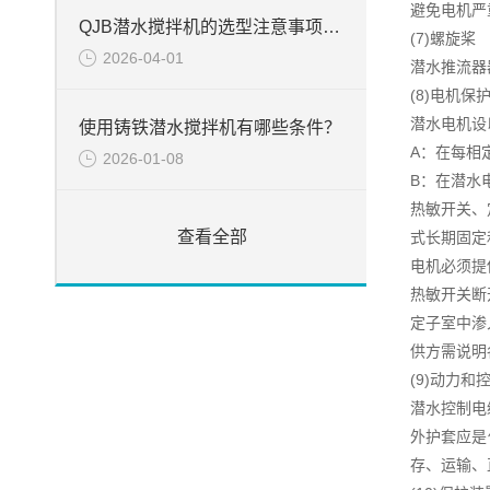
避免电机严
QJB潜水搅拌机的选型注意事项周知
(7)螺旋桨
2026-04-01
潜水推流器
(8)电机保
潜水电机设
使用铸铁潜水搅拌机有哪些条件？
A：在每相
2026-01-08
B：在潜水
热敏开关、
查看全部
式长期固定
电机必须提
热敏开关断
定子室中渗
供方需说明
(9)动力和
潜水控制电
外护套应是
存、运输、