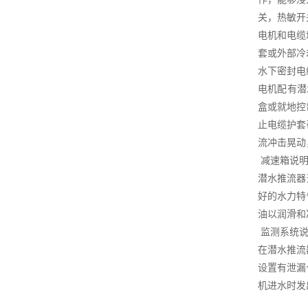
关，热敏开
电机和电缆
套或外部冷
水下密封电
电机配有潜
盒或就地控
止电缆护套
流冲击晃动
减速箱说
潜水推流器
好的水力特
油以润滑和
监测系统说
在潜水推流
设置有泄漏
机进水时发