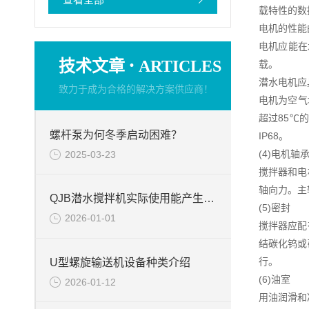
载特性的数
电机的性能
电机应能在
·
技术文章
ARTICLES
载。
潜水电机应
致力于成为合格的解决方案供应商！
电机为空气
超过85℃
螺杆泵为何冬季启动困难？
IP68。
(4)电机轴
2025-03-23
搅拌器和电
轴向力。主
QJB潜水搅拌机实际使用能产生的作用
(5)密封
2026-01-01
搅拌器应配
结碳化钨或
行。
U型螺旋输送机设备种类介绍
(6)油室
2026-01-12
用油润滑和