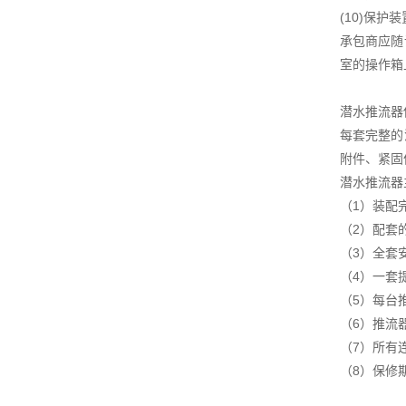
(10)保护装
承包商应随
室的操作箱
潜水推流器
每套完整的
附件、紧固
潜水推流器
（1）装配
（2）配套
（3）全套
（4）一套
（5）每台
（6）推流
（7）所有
（8）保修