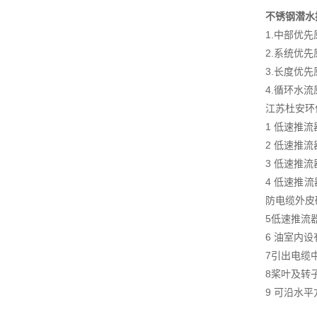
不锈钢潜水
1.中部优先
2.系统优先
3.长度优先
4.循环水流
江苏杜安环
1 低速推
2 低速推
3 低速推
4 低速推
防电缆外皮
5低速推流
6 油室内
7引出电缆
8桨叶及转
9 可沿水