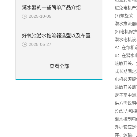
滗水器的一些简单产品介绍
避免电机严
(7)螺旋桨
2025-10-05
潜水推流器
(8)电机保
好氧池潜水推流器选型以及布置方法
潜水电机设
2025-05-27
A：在每相
B：在潜水
热敏开关、
查看全部
式长期固定
电机必须提
热敏开关断
定子室中渗
供方需说明
(9)动力和
潜水控制电
外护套应是
存、运输、