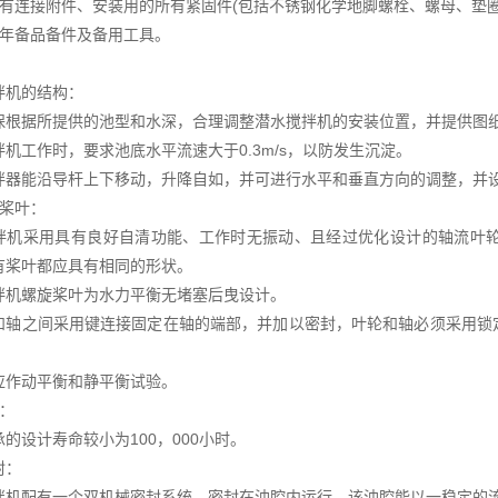
所有连接附件、安装用的所有紧固件(包括不锈钢化学地脚螺栓、螺母、垫圈
两年备品备件及备用工具。
拌机的结构：
保根据所提供的池型和水深，合理调整潜水搅拌机的安装位置，并提供图
拌机工作时，要求池底水平流速大于0.3m/s，以防发生沉淀。
拌器能沿导杆上下移动，升降自如，并可进行水平和垂直方向的调整，并
旋桨叶：
拌机采用具有良好自清功能、工作时无振动、且经过优化设计的轴流叶
有桨叶都应具有相同的形状。
拌机螺旋桨叶为水力平衡无堵塞后曳设计。
和轴之间采用键连接固定在轴的端部，并加以密封，叶轮和轴必须采用锁
应作动平衡和静平衡试验。
承：
的设计寿命较小为100，000小时。
封：
拌机配有一个双机械密封系统。密封在油腔内运行，该油腔能以一稳定的