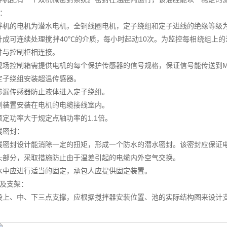
机：
拌机的电机为潜水电机，全铜线圈电机，定子绕组和定子进线的绝缘等级为H
计成可连续处理搅拌40℃的介质，每小时起动10次。为监控每相绕组上
并与控制柜相连接。
现场控制箱需提供电机的每个保护传感器的信号规格，保证信号能传送到M
定子绕组安装超温传感器。
渗漏传感器防止液体进入定子绕组。
测装置安装在电机的电缆接线室内。
额定功率大于规定点轴功率的1.1倍。
线密封：
线密封设计能消除一定的扭矩，形成一个防水的潜水密封。该密封应保证
头部分，采取措施防止由于温差引起的电缆内外空气交换。
水中应进行适当的固定，承包人应提供固定装置。
杆及支架：
设上、中、下三点支撑，应根据搅拌器安装位置、池的实际结构图来设计