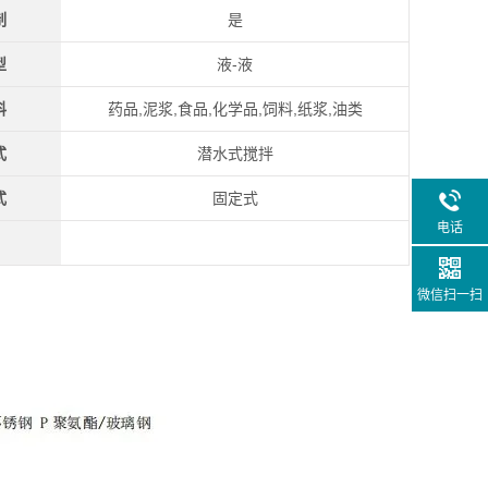
制
是
型
液-液
料
药品,泥浆,食品,化学品,饲料,纸浆,油类
式
潜水式搅拌
式
固定式
电话
微信扫一扫