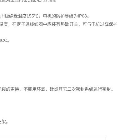
级绝缘温度155℃，电机的防护等级为IP68。
的温度，在定子进线线圈中应装有热敏开关，可与电机过载保护
CC。
电缆的更换，不能用环氧、硅或其它二次密封系统进行密封。
支架。