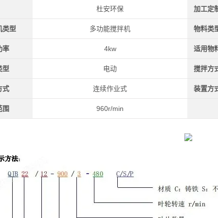
杜安环保
加工定
机类型
多功能搅拌机
物料类
功率
4kw
适用物
类型
电动
搅拌方
方式
连续作业式
装置方
范围
960r/min