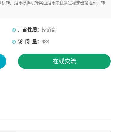
续运转。潜水搅拌机叶桨由潜水电机通过减速齿轮驱动。转
厂商性质：
经销商
访 问 量：
484
在线交流