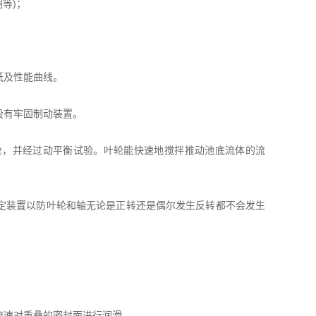
等)；
纸及性能曲线。
设有牢固制动装置。
轮，并经过动平衡试验。叶轮能快速地搅拌推动池底流体的流
定装置以防叶轮和轴无论是正转还是偶尔发生反转都不会发生
流速对重叠的密封面进行润滑。