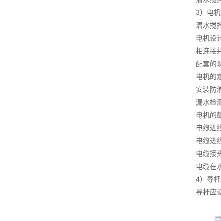
3）电
潜水搅
电机设
相连接
配套的
电机的
安装防
漏水检
电机的
电缆进
电缆进
电缆接
电缆在
4）导
导杆应