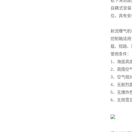
轨下滑到底
自耦式安装
位，具有安
射流曝气机
控制箱适用
载、短路、
使用条件：
1、海拔高度
2、周围空气
3、空气相对
4、无剧烈
5、无爆炸
6、无雨雪