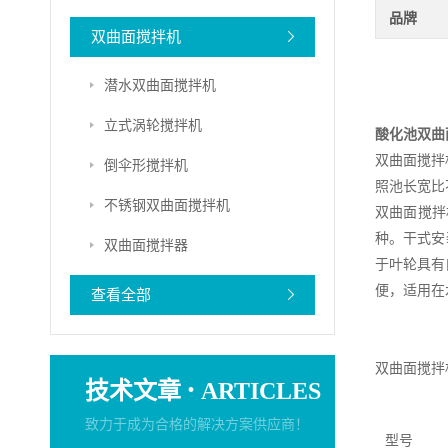
品牌
双曲面搅拌机
潜水双曲面搅拌机
立式涡轮搅拌机
酸化池双曲
双曲面搅拌
倒伞形搅拌机
照池长宽比
不锈钢双曲面搅拌机
双曲面搅拌
种。干式安
双曲面搅拌器
于叶轮具有
便，适用在
查看全部
双曲面搅拌
·
技术文章
ARTICLES
致力于成为合格的解决方案供应商！
型号