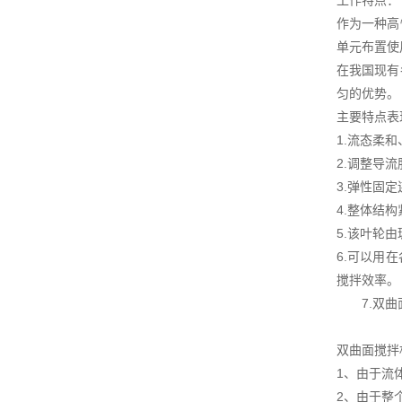
工作特点：
作为一种高
单元布置使
在我国现有
匀的优势。
主要特点表
1.流态柔
2.调整导
3.弹性固
4.整体结
5.该叶轮
6.可以用
搅拌效率。
7.双曲面
双曲面搅拌
1、由于流
2、由于整