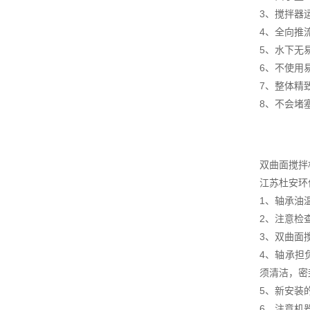
3、搅拌器
4、全向推
5、水下无
6、不使用
7、整体精
8、不会堵
双曲面搅拌
江苏杜安环
1、轴承油
2、注意检
3、双曲面
4、轴承担
须清洁，密
5、新安装
6、注意机