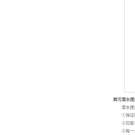
粪污潜水搅
潜水搅拌
①保证搅
②应能将
③每一台