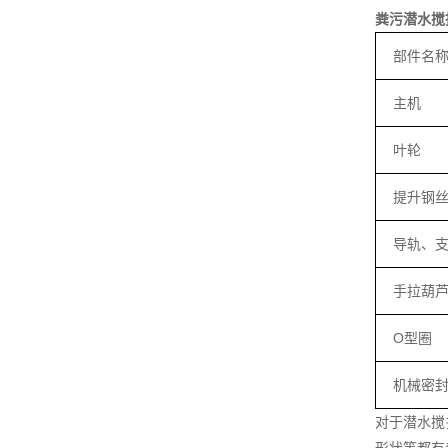
粪污潜水搅
部件名
主机
叶轮
提升钢
导轨、
手拉葫
O型圈
机械密
对于潜水搅