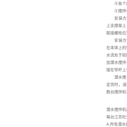
④各个部
⑤搅拌机附
安装方式1
上支撑架上
联接螺栓位
安装方式2
在本体上的
水流处于较
加潜水搅拌
接在导杆上
潜水搅拌机
定货时，请
数台搅拌机
潜水搅拌机
每台江苏杜
A.所有潜