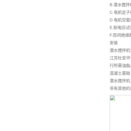
B.潜水搅
C.电机定
D.电机空
E.耐电压试
F.匝间绝
安装
潜水搅拌机
江苏杜安环
行所需油脂
混凝土基础
潜水搅拌机
非有其他的