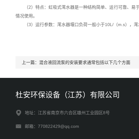
（2）特点：虹吸式滗水器是一种结构简单、运行可靠、易
情况使用。
（3）运行参数：滗水器堰口负荷一般小于10L/（m.s），滗
上一篇：
混合液回流泵的安装要求通常包括以下几个方面
杜安环保设备（江苏）有限公司
地址：江苏省南京市六合区雄州工业园区8号
邮箱：770822429@qq.com