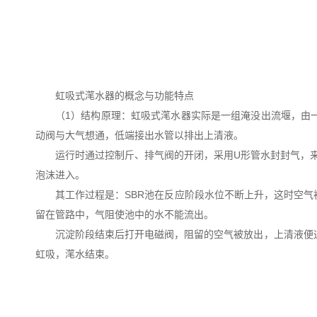
虹吸式滗水器的概念与功能特点
（1）结构原理：虹吸式滗水器实际是一组淹没出流堰，由
动阀与大气想通，低端接出水管以排出上清液。
运行时通过控制斤、排气阀的开闭，采用U形管水封封气，
泡沫进入。
其工作过程是：SBR池在反应阶段水位不断上升，这时空
留在管路中，气阻使池中的水不能流出。
沉淀阶段结束后打开电磁阀，阻留的空气被放出，上清液便
虹吸，滗水结束。