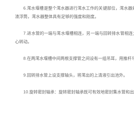
6.滗水堰槽是整个滗水器进行滗水工作的关键部位，滗水器处
渣浮筒，滗水器整体具有足够的强度和刚度。
7.进水管的一端与滗水堰槽相连，另一端与回转排水管相连
心转动。
8.在两滗水堰槽中间两根支撑管之间设有一组吊耳，用推杆与
9.回转排水管上设支撑轴头，将滗出的上清液引出池外。
10.旋转密封轴承：旋转密封轴承既可有效地密封集水管和出