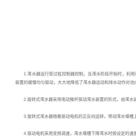
1.滗水器运行受过程控制器控制，当滗水阶段开始时，利用
装置的缓慢均匀驱动，大大地降低了滗水器运动和排水动作对池
2.旋转式滗水器采用电动推杆驱动滗水装置的形式，由滗水装
3.旋转式滗水器随着驱动电机的正反向运转，带动滗水堰槽上升
4.驱动电机采用变频调速，滗水堰槽下降滗水时按设定的速