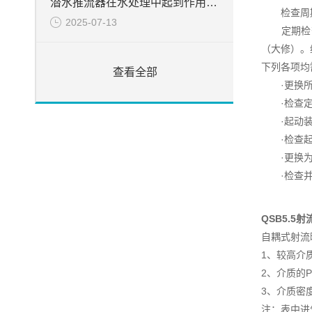
潜水推流器在水处理中起到作用分析
检查周
2025-07-13
定期检查
（大修）。
下列各项均
查看全部
·更换所有
·检查定子
·起动装置
·检查起吊
·更换为
·检查并冲
QSB5.5
自耦式射流
1、较高介质
2、介质的P
3、介质密度
注：表中进