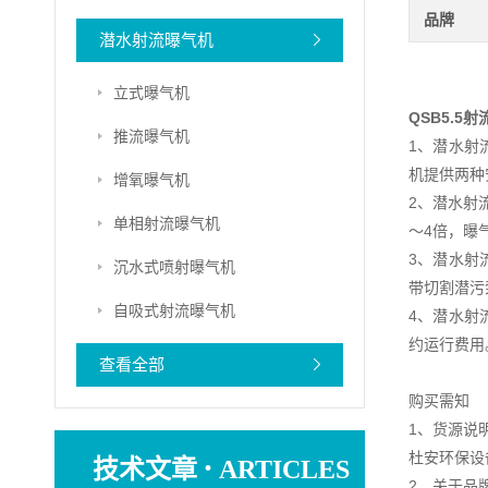
品牌
潜水射流曝气机
立式曝气机
QSB5.5
推流曝气机
1、潜水射
机提供两种
增氧曝气机
2、潜水射
单相射流曝气机
～4倍，曝
3、潜水射
沉水式喷射曝气机
带切割潜污
自吸式射流曝气机
4、潜水射
约运行费用
查看全部
购买需知
1、货源说
·
杜安环保设
技术文章
ARTICLES
2、关于品