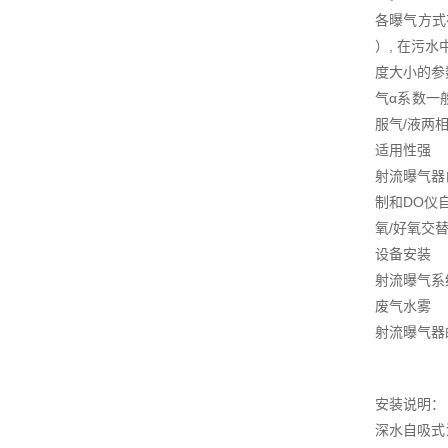
各曝气方式在
）, 在污
度大小的参
气α系数一
服气/液两
适用性强
射流曝气器
制和DO仪
氧/好氧交
设备安装
射流曝气系
废气水雾
射流曝气器
安装说明：
深水自吸式