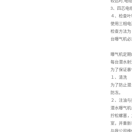
较远时,电
3、四芯电
４、检查叶
使用三相电
检查方法为
台曝气机必
曝气机定期
每台潜水射
为了保证暴
１、清洗
为了防止潜
防冻。
２、注油与
潜水曝气机
拧松螺塞，
室，并重新
与我公司维