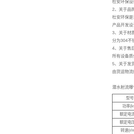
杜安环保设
2、关于品
杜安环保是
产品开发设
3、关于材
分为304
4、关于售
所有设备质
5、关于发
由货运物流
潜水射流曝
型号
功率(k
额定电流
额定电压
转速(r/m