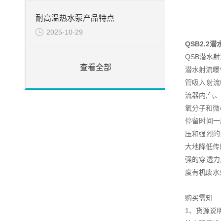
耐高温热水泵产品特点
2025-10-29
QSB2.2
QSB潜水
查看全部
潜水射流曝
管吸入射流
流器内,气
氧分子和微
停留时间一
压和强烈的
大地降低传
强的穿透力
度有机废水
购买需知
1、货源说