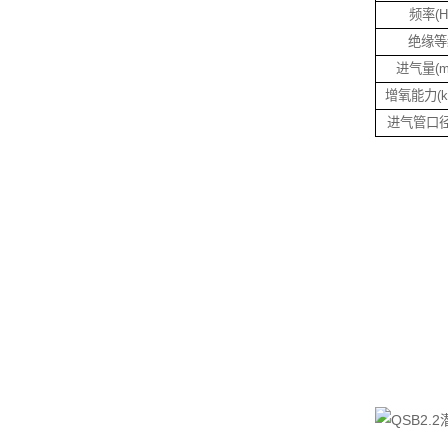
频率(H
绝缘等
进气量(m3
增氧能力(kg
进气管口径