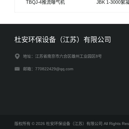
TBQJ-4推流曝气机
JBK 1-3000絮凝搅拌
杜安环保设备（江苏）有限公司
地址：江苏省南京市六合区雄州工业园区8号
邮箱：770822429@qq.com
版权所有 © 2026 杜安环保设备（江苏）有限公司 All Rights R