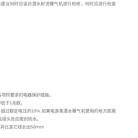
建议何时应该对潜水射流曝气机进行检修，何时应进行检查
各项所要求的电器保护措施。
得低于1兆欧。
超过额定电压的10℅,如果电源离潜水曝气机使用的地方距离
,且接头处应密封防水。
牢并比其它线长出50ｍｍ