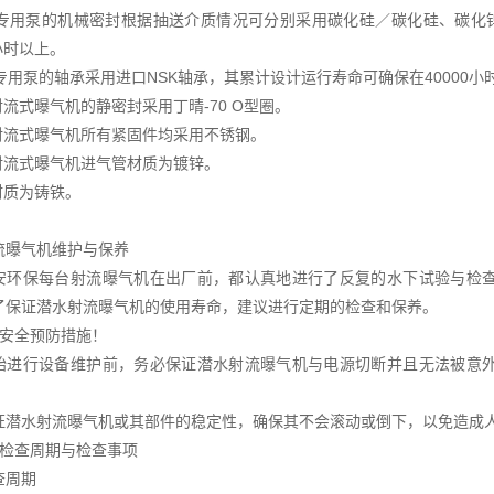
气专用泵的机械密封根据抽送介质情况可分别采用碳化硅／碳化硅、碳化
0小时以上。
专用泵的轴承采用进口NSK轴承，其累计设计运行寿命可确保在40000小
射流式曝气机的静密封采用丁晴-70 O型圈。
水射流式曝气机所有紧固件均采用不锈钢。
水射流式曝气机进气管材质为镀锌。
材质为铸铁。
流曝气机维护与保养
安环保每台射流曝气机在出厂前，都认真地进行了反复的水下试验与检
了保证潜水射流曝气机的使用寿命，建议进行定期的检查和保养。
全预防措施！
行设备维护前，务必保证潜水射流曝气机与电源切断并且无法被意外
水射流曝气机或其部件的稳定性，确保其不会滚动或倒下，以免造成人
查周期与检查事项
周期