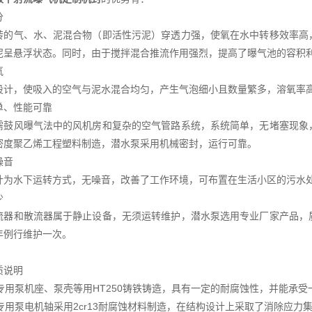
分
转的气、水、泥混合物（即活性污泥）穿透力强，使氧在水中转移效率高
泥呈悬浮状态。同时，由于搅拌混合推流作用强烈，提高了曝气池的容积
氧
设计，使吸入的空气与泥水混合均匀，产生气泡细小且数量繁多，溶氧率高
单、性能可靠
需鼓风曝气法中的风机房和复杂的空气管路系统，系统简单，无堵塞现象
密度聚乙烯工程塑料制造，潜水泵采用机械密封，运行可靠。
噪音
计为水下运转方式，无噪音，改善了工作环境，可布置在生活小区的污水
少
流器和散流器属于静止设备，无须运转维护，潜水泵选用专业厂家产品，
年例行维护一次。
质说明
气专用泵机座、泵壳等用HT250铸铁铸造，具有一定的耐腐蚀性，并能承
气专用泵电机轴采用2cr13耐腐蚀材料制造，在结构设计上采取了消除应力