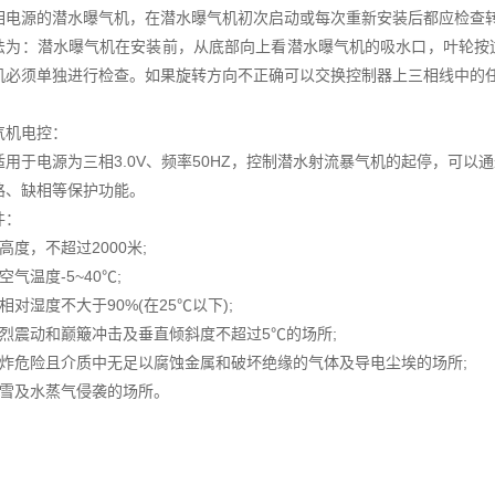
相电源的潜水曝气机，在潜水曝气机初次启动或每次重新安装后都应检查
法为：潜水曝气机在安装前，从底部向上看潜水曝气机的吸水口，叶轮按
机必须单独进行检查。如果旋转方向不正确可以交换控制器上三相线中的
气机电控：
适用于电源为三相3.0V、频率50HZ，控制潜水射流暴气机的起停，可以
路、缺相等保护功能。
件：
高度，不超过2000米;
空气温度-5~40℃;
相对湿度不大于90%(在25℃以下);
剧烈震动和巅簸冲击及垂直倾斜度不超过5℃的场所;
爆炸危险且介质中无足以腐蚀金属和破坏绝缘的气体及导电尘埃的场所;
雨雪及水蒸气侵袭的场所。