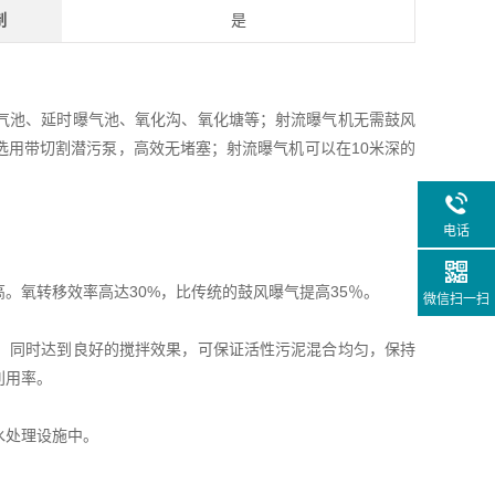
制
是
气池、延时曝气池、氧化沟、氧化塘等；射流曝气机无需鼓风
选用带切割潜污泵，高效无堵塞；射流曝气机可以在10米深的
电话
。氧转移效率高达30%，比传统的鼓风曝气提高35％。
微信扫一扫
，同时达到良好的搅拌效果，可保证活性污泥混合均匀，保持
利用率。
水处理设施中。