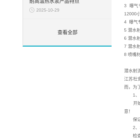
耐高温热水泵产品特点
3 曝
2025-10-29
1200
4 曝气
5 潜水
查看全部
6 潜
7 潜
8 喷嘴
潜水射
江苏杜
而，为
1、安
开始进
意！
保证潜
2、检
检查