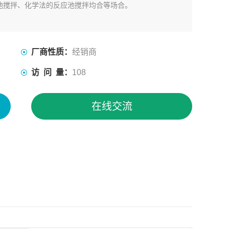
池搅拌、化学法的反应池搅拌均合等场合。
厂商性质：
经销商
访 问 量：
108
在线交流