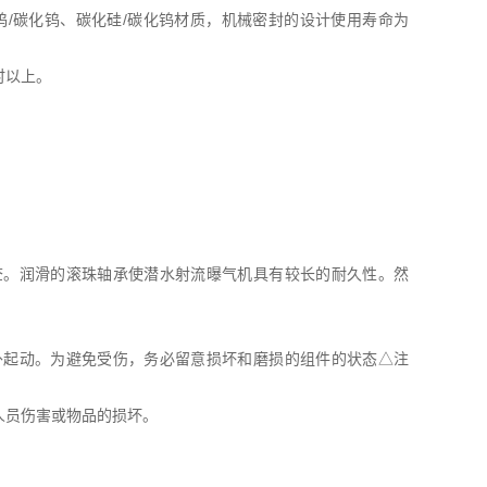
钨/碳化钨、碳化硅/碳化钨材质，机械密封的设计使用寿命为
时以上。
查。润滑的滚珠轴承使潜水射流曝气机具有较长的耐久性。然
起动。为避免受伤，务必留意损坏和磨损的组件的状态△注
员伤害或物品的损坏。