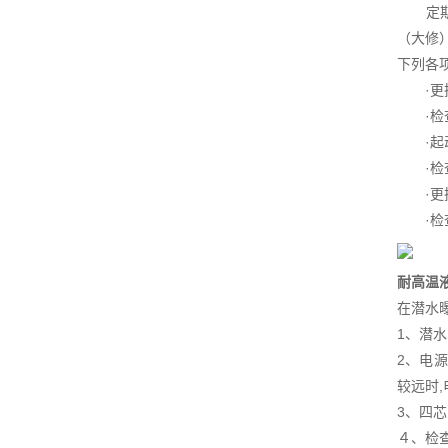
定期检
（大修
下列各
·更换
·检查
·起动
·检查
·更换
·检查
耐高温
在潜水
1、潜
2、电
较远时
3、四
４、检