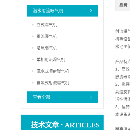
品牌
潜水射流曝气机
立式曝气机
射流曝
推流曝气机
机等设
水池里
增氧曝气机
单相射流曝气机
产品特
1、高
沉水式喷射曝气机
散流器
自吸式射流曝气机
2、搅
高速旋
查看全部
活性污
3、运
本设备
·
技术文章
ARTICLES
耐高温