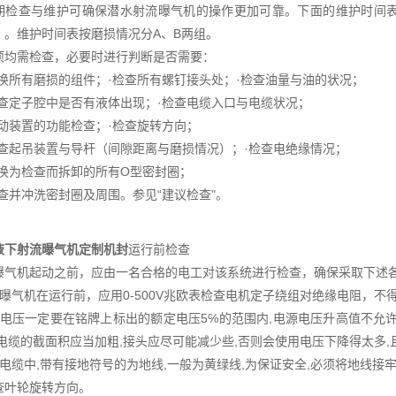
查与维护可确保潜水射流曝气机的操作更加可靠。下面的维护时间表
）。维护时间表按磨损情况分A、B两组。
项均需检查，必要时进行判断是否需要：
所有磨损的组件；·检查所有螺钉接头处；·检查油量与油的状况；
定子腔中是否有液体出现；·检查电缆入口与电缆状况；
装置的功能检查；·检查旋转方向；
起吊装置与导杆（间隙距离与磨损情况）；·检查电绝缘情况；
为检查而拆卸的所有O型密封圈；
并冲洗密封圈及周围。参见“建议检查"。
液下射流曝气机定制机封
运行前检查
曝气机起动之前，应由一名合格的电工对该系统进行检查，确保采取下述
水曝气机在运行前，应用0-500V兆欧表检查电机定子绕组对绝缘电阻，不
源电压一定要在铭牌上标出的额定电压5℅的范围内,电源电压升高值不允许
,电缆的截面积应当加粗,接头应尽可能减少些,否则会使用电压下降得太多
芯电缆中,带有接地符号的为地线,一般为黄绿线,为保证安全,必须将地线接
查叶轮旋转方向。