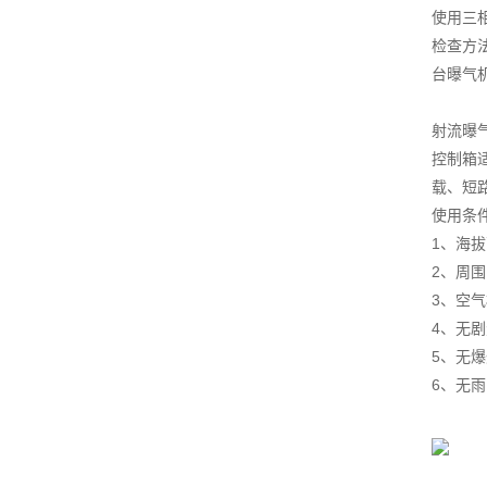
使用三
检查方
台曝气
射流曝
控制箱
载、短
使用条
1、海拔
2、周围
3、空气
4、无
5、无
6、无