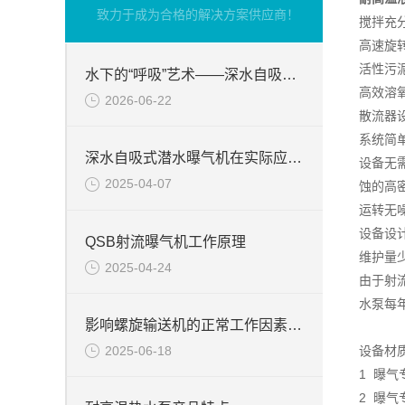
致力于成为合格的解决方案供应商！
搅拌充
高速旋
活性污
水下的“呼吸”艺术——深水自吸式潜水曝气机的技术原理与核心优势
高效溶
2026-06-22
散流器
系统简
深水自吸式潜水曝气机在实际应用场景中的性能优势
设备无
2025-04-07
蚀的高
运转无
设备设
QSB射流曝气机工作原理
维护量
2025-04-24
由于射
水泵每
影响螺旋输送机的正常工作因素分析
2025-06-18
设备材
1 曝
2 曝