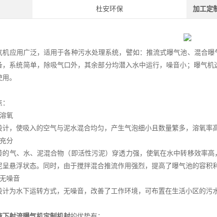
杜安环保
加工定
气机应用广泛，适用于各种污水处理系统，譬如：推流式曝气池、混合曝
备，系统简单，除吸气口外，其余部分均潜入水中运行，噪音小；曝气机
使用。
点：
效溶氧
设计，使吸入的空气与泥水混合均匀，产生气泡细小且数量繁多，溶氧率高
拌充分
转的气、水、泥混合物（即活性污泥）穿透力强，使氧在水中转移效率高
泥呈悬浮状态。同时，由于搅拌混合推流作用强烈，提高了曝气池的容积
转无噪音
设计为水下运转方式，无噪音，改善了工作环境，可布置在生活小区的污
液下射流曝气机定制机封
的优势有：