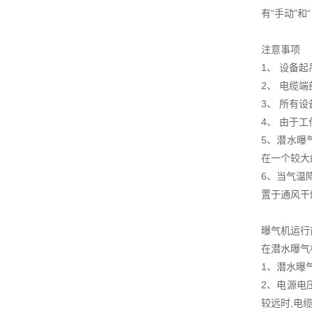
有“手动"
注意事项
1、 设备
2、 电缆
3、 所有
4、 由于
5、潜水曝
在一个较大
6、当气温
置于通风干
曝气机运行
在潜水曝气
1、潜水曝
2、电源电
较远时,电