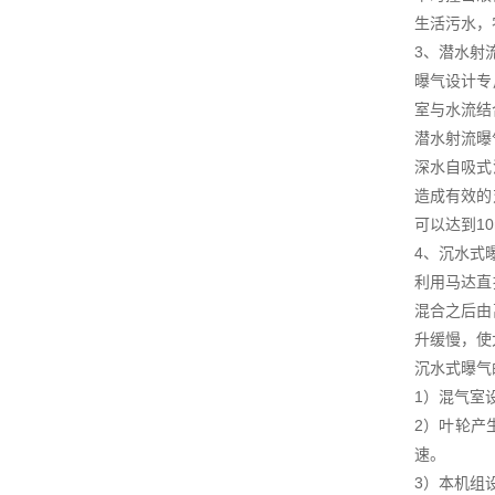
生活污水，
3、潜水射
曝气设计专
室与水流结
潜水射流曝
深水自吸式
造成有效的
可以达到1
4、沉水式
利用马达直
混合之后由
升缓慢，使
沉水式曝气
1）混气室
2）叶轮产
速。
3）本机组