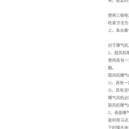
率。配套的
使用三相电
检查方法为
上，各台暴
对于曝气机
1、鼓风机
使用具有一
触。
鼓风机曝气
1)、具有
2)、具有
曝气风机必
鼓风机曝气
2、表面曝
是利用马达
下时撞击液