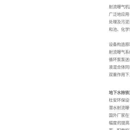
射流曝气机
广泛地应用
处理及污泥
和池、化学
设备构造原
射流曝气系
循环泵泵送
液混合体同
双重作用下
地下水除铁
杜安环保设
潜水射流曝
国外厂家在
幅度的提高