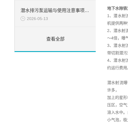
地下水除铁
潜水排污泵运输与使用注意事项说明
1、潜水射
2026-05-13
机提供两种
2、潜水射
～4倍，曝
查看全部
3、潜水射
带切割潜污
4、潜水射
约运行费用
潜水射流曝
许多，
加上的星形
压区，空气
溶入水中。
小气泡，极