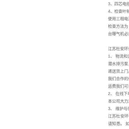
3、四芯电
4、检查叶
使用三相电
检查方法为
台曝气机必
江苏杜安环
1、 物流
潜水排污泵
递送货上门
我们合作的
运费我们可
2、 在线下
本公司大力
3、 维护
江苏杜安环
请知悉。 